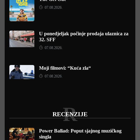
07.08.2026.
U ponedjeljak počinje prodaja ulaznica za
32. SFF
07.08.2026.
Moji filmovi: “Kuća zla“
07.08.2026.
R
RECENZIJE
Power Ballad: Poput sjajnog muzičkog
singla