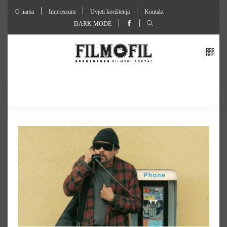
O nama
Impressum
Uvjeti korištenja
Kontakt
DARK MODE