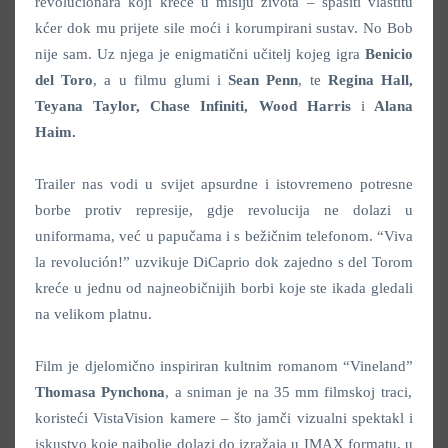
revolucionara koji kreće u misiju života – spasiti vlastitu
kćer dok mu prijete sile moći i korumpirani sustav. No Bob
nije sam. Uz njega je enigmatični učitelj kojeg igra
Benicio
del Toro
, a u filmu glumi i
Sean Penn
, te
Regina Hall,
Teyana Taylor, Chase Infiniti, Wood Harris
i
Alana
Haim.
Trailer nas vodi u svijet apsurdne i istovremeno potresne
borbe protiv represije, gdje revolucija ne dolazi u
uniformama, već u papučama i s bežičnim telefonom. “Viva
la revolución!” uzvikuje DiCaprio dok zajedno s del Torom
kreće u jednu od najneobičnijih borbi koje ste ikada gledali
na velikom platnu.
Film je djelomično inspiriran kultnim romanom “Vineland”
Thomasa Pynchona
, a sniman je na 35 mm filmskoj traci,
koristeći VistaVision kamere – što jamči vizualni spektakl i
iskustvo koje najbolje dolazi do izražaja u IMAX formatu, u