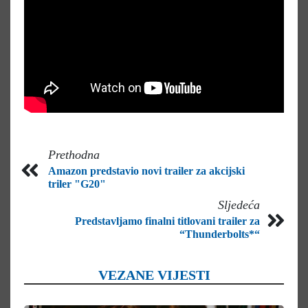
Prethodna
Amazon predstavio novi trailer za akcijski
triler "G20"
Sljedeća
Predstavljamo finalni titlovani trailer za
“Thunderbolts*“
VEZANE VIJESTI