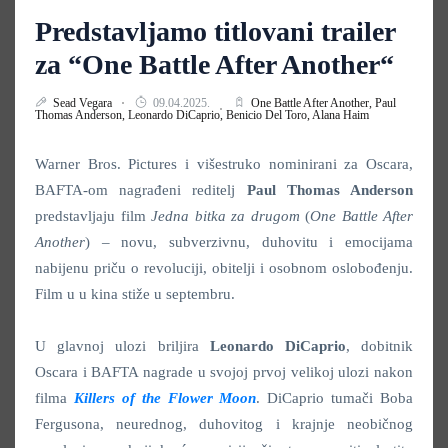
Predstavljamo titlovani trailer
za “One Battle After Another“
Sead Vegara
09.04.2025.
One Battle After Another,
Paul
Thomas Anderson,
Leonardo DiCaprio,
Benicio Del Toro,
Alana Haim
Warner Bros. Pictures i višestruko nominirani za Oscara,
BAFTA-om nagrađeni reditelj
Paul Thomas Anderson
predstavljaju film
Jedna bitka za drugom
(
One Battle After
Another
) – novu, subverzivnu, duhovitu i emocijama
nabijenu priču o revoluciji, obitelji i osobnom oslobođenju.
Film u u kina stiže u septembru.
U glavnoj ulozi briljira
Leonardo DiCaprio
, dobitnik
Oscara i BAFTA nagrade u svojoj prvoj velikoj ulozi nakon
filma
Killers of the Flower Moon
. DiCaprio tumači Boba
Fergusona, neurednog, duhovitog i krajnje neobičnog