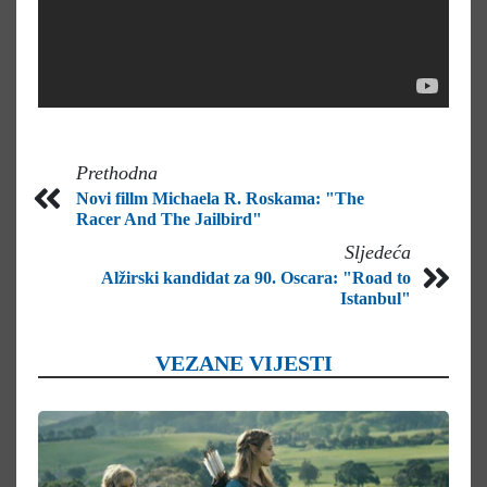
Prethodna
Novi fillm Michaela R. Roskama: "The
Racer And The Jailbird"
Sljedeća
Alžirski kandidat za 90. Oscara: "Road to
Istanbul"
VEZANE VIJESTI