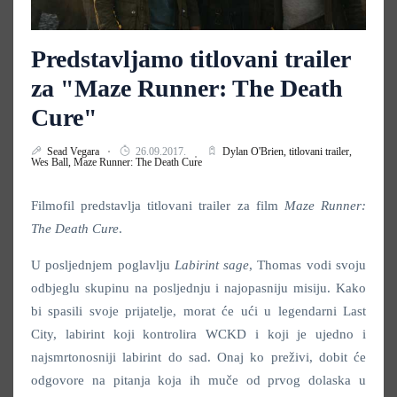
Predstavljamo titlovani trailer
za "Maze Runner: The Death
Cure"
Sead Vegara
26.09.2017.
Dylan O'Brien,
titlovani trailer,
Wes Ball,
Maze Runner: The Death Cure
Filmofil predstavlja titlovani trailer za film
Maze Runner:
The Death Cure
.
U posljednjem poglavlju
Labirint sage
, Thomas vodi svoju
odbjeglu skupinu na posljednju i najopasniju misiju. Kako
bi spasili svoje prijatelje, morat će ući u legendarni Last
City, labirint koji kontrolira WCKD i koji je ujedno i
najsmrtonosniji labirint do sad. Onaj ko preživi, dobit će
odgovore na pitanja koja ih muče od prvog dolaska u