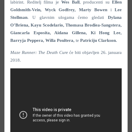
labirint. Reditelj filma je
Wes Ball
, producenti su
Ellen
Goldsmith-Vein, Wyck Godfrey, Marty Bowen
i
Lee
Stollman
. U glavnim ulogama ćemo gledati
Dylana
O’Briena, Kayu Scodelario, Thomasa Brodiea-Sangstera,
Giancarla Esposita, Aidana Gillena, Ki Hong Lee,
Barryja Peppera, Willa Poultera,
te
Patriciju Clarkson.
Maze Runner: The Death Cure
će biti objavljen 26. januara
2018.