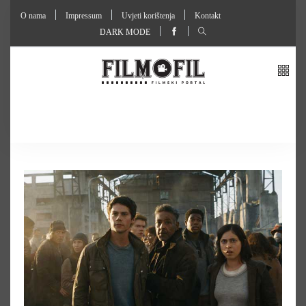
O nama
Impressum
Uvjeti korištenja
Kontakt
DARK MODE