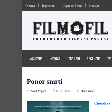
O nama
Impressum
Uvjeti korištenja
Kontakt
NASLOVNA
NOVOSTI
TRAILERI
RECENZIJE
TV
Ponor smrti
Sead Vegara
03.07.2026.
Deep Water
Cineplexx