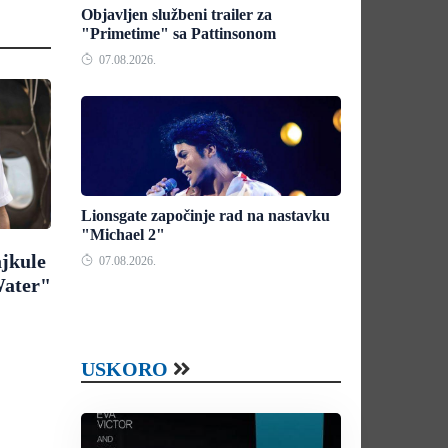
Objavljen službeni trailer za
"Primetime" sa Pattinsonom
07.08.2026.
Lionsgate započinje rad na nastavku
"Michael 2"
ajkule
07.08.2026.
Water"
USKORO