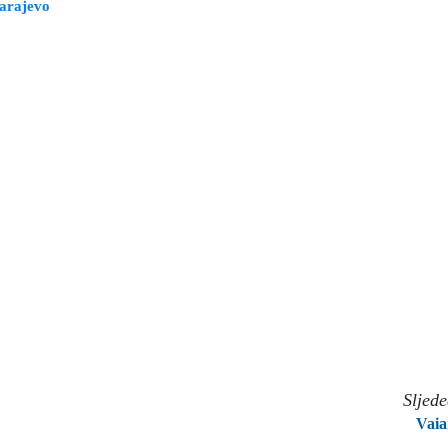
Sarajevo
Sljed
Vaia