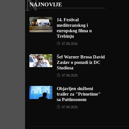
N
NAJNOVIJE
14. Festival
mediteranskog i
europskog filma u
Trebinju
07.08.2026.
Šef Warner Brosa David
Zaslav o ponudi iz DC
Studiosa
07.08.2026.
Objavljen službeni
trailer za "Primetime"
sa Pattinsonom
07.08.2026.