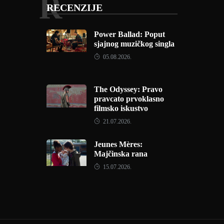
R
RECENZIJE
Power Ballad: Poput
sjajnog muzičkog singla
05.08.2026.
The Odyssey: Pravo
pravcato prvoklasno
filmsko iskustvo
21.07.2026.
Jeunes Mères:
Majčinska rana
15.07.2026.