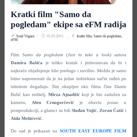
Kratki film "Samo da
pogledam" ekipe sa eFM radija
Sead Vegara
05.05.2015.
kratki film,
Samo da pogledam,
eFM
Film
Samo da pogledam
(
Just to take a look
) autora
Damira Bašića
je toliko kratak i jednostavan da bi i
najkraće objašnjenje bilo predugo i suvišno. Možda je samo
bitno napomenuti da je na jedan indirektan način rađen po
istinitom događaju. Tim okupljen oko filma čine Damir
Bašić kao reditelj,
Mirza Ajnadžić
koji je bio zadužen za
kameru,
Alen Crnogorčević
je obavio posao u
postprodukciji, a glumci su bili
Slađan Vujić
,
Zoran Ćatić
i
Aida Mehićević
.
Do sad je prikazan na
SOUTH EAST EUROPE FILM