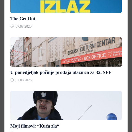
The Get Out
07.08.2026.
U ponedjeljak počinje prodaja ulaznica za 32. SFF
07.08.2026.
Moji filmovi: “Kuća zla“