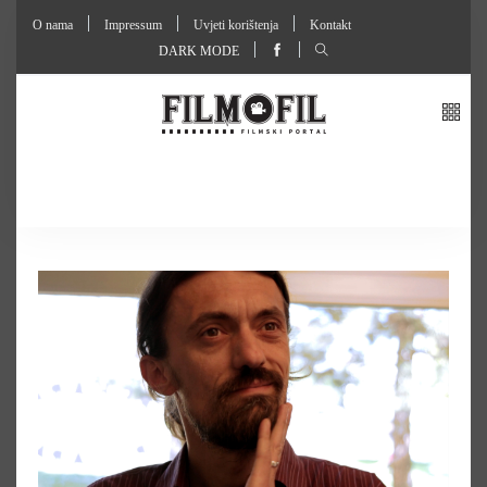
O nama
Impressum
Uvjeti korištenja
Kontakt
DARK MODE