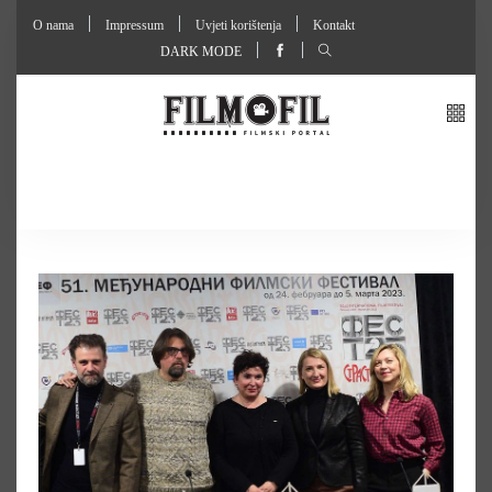
O nama
Impressum
Uvjeti korištenja
Kontakt
DARK MODE