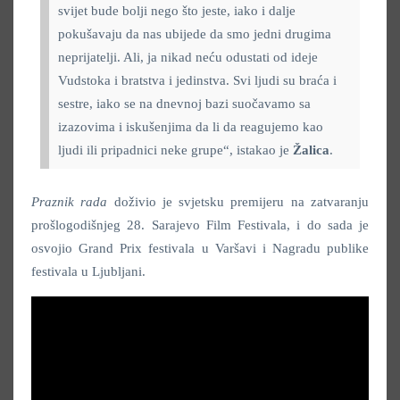
svijet bude bolji nego što jeste, iako i dalje
pokušavaju da nas ubijede da smo jedni drugima
neprijatelji. Ali, ja nikad neću odustati od ideje
Vudstoka i bratstva i jedinstva. Svi ljudi su braća i
sestre, iako se na dnevnoj bazi suočavamo sa
izazovima i iskušenjima da li da reagujemo kao
ljudi ili pripadnici neke grupe“, istakao je
Žalica
.
Praznik rada
doživio je svjetsku premijeru na zatvaranju
prošlogodišnjeg 28. Sarajevo Film Festivala, i do sada je
osvojio Grand Prix festivala u Varšavi i Nagradu publike
festivala u Ljubljani.