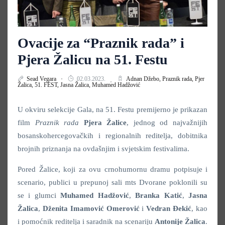
Ovacije za “Praznik rada” i
Pjera Žalicu na 51. Festu
Sead Vegara
02.03.2023.
Adnan Džebo,
Praznik rada,
Pjer
Žalica,
51. FEST,
Jasna Žalica,
Muhamed Hadžović
U okviru selekcije Gala, na 51. Festu premijerno je prikazan
film
Praznik rada
Pjera Žalice
, jednog od najvažnijih
bosanskohercegovačkih i regionalnih reditelja, dobitnika
brojnih priznanja na ovdašnjim i svjetskim festivalima.
Pored Žalice, koji za ovu crnohumornu dramu potpisuje i
scenario, publici u prepunoj sali mts Dvorane poklonili su
se i glumci
Muhamed Hadžović
,
Branka Katić
,
Jasna
Žalica
,
Dženita Imamović Omerović
i
Vedran Đekić
, kao
i pomoćnik reditelja i saradnik na scenariju
Antonije Žalica
.