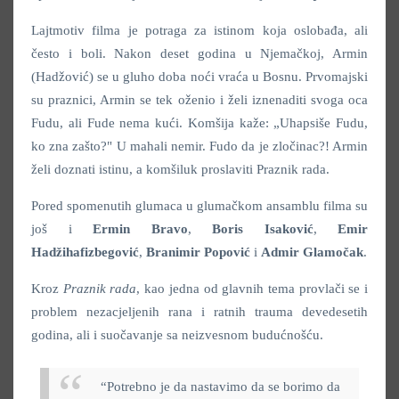
Lajtmotiv filma je potraga za istinom koja oslobađa, ali
često i boli. Nakon deset godina u Njemačkoj, Armin
(Hadžović) se u gluho doba noći vraća u Bosnu. Prvomajski
su praznici, Armin se tek oženio i želi iznenaditi svoga oca
Fudu, ali Fude nema kući. Komšija kaže: „Uhapsiše Fudu,
ko zna zašto?" U mahali nemir. Fudo da je zločinac?! Armin
želi doznati istinu, a komšiluk proslaviti Praznik rada.
Pored spomenutih glumaca u glumačkom ansamblu filma su
još i
Ermin Bravo
,
Boris Isaković
,
Emir
Hadžihafizbegović
,
Branimir Popović
i
Admir Glamočak
.
Kroz
Praznik rada
, kao jedna od glavnih tema provlači se i
problem nezacjeljenih rana i ratnih trauma devedesetih
godina, ali i suočavanje sa neizvesnom budućnošću.
“Potrebno je da nastavimo da se borimo da