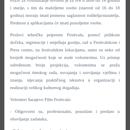
Poziv za volontiranje otvoren je za sve u dobi od 16 godina
i starije, s tim da maloljetne osobe (starosti od 16 do 18
godina) moraju imati pismenu saglasnost roditelja/staratelja.
Prednost u aplikacijama će imati punoljetne osobe.
Poslovi tehničke pripreme Festivala, pomoć prilikom
dočeka, registracije i smještaja gostiju, rad u Festivalskom i
Press centru, na festivalskim lokacijama, samo su neke od
brojnih mogućnosti koje se nude volonterima. Uz pristup
određenom broju projekcija, volonterima se pruža
mogućnost timskog rada, usvajanja i razvijanja vještina i
znanja, stjecanja praktičnog iskustva u organizaciji i
realizaciji velikog kulturnog događaja.
Volonteri Sarajevo Film Festivala:
- Odgovorni su, profesionalni, pouzdani i predani u
obavljanju zadataka,