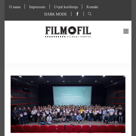
O nama
Impressum
Uvjeti korištenja
Kontakt
DARK MODE