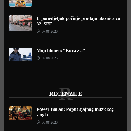
U ponedjeljak počinje prodaja ulaznica za
32. SFF
07.08.2026.
Moji filmovi: “Kuća zla“
07.08.2026.
R
RECENZIJE
Power Ballad: Poput sjajnog muzičkog
singla
05.08.2026.