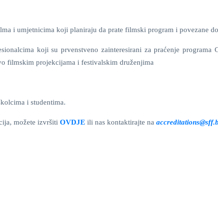
ilma i umjetnicima koji planiraju da prate filmski program i povezane d
sionalcima koji su prvenstveno zainteresirani za praćenje programa 
vo filmskim projekcijama i festivalskim druženjima
kolcima i studentima.
ija, možete izvršiti
OVDJE
ili nas kontaktirajte na
accreditations@sff.