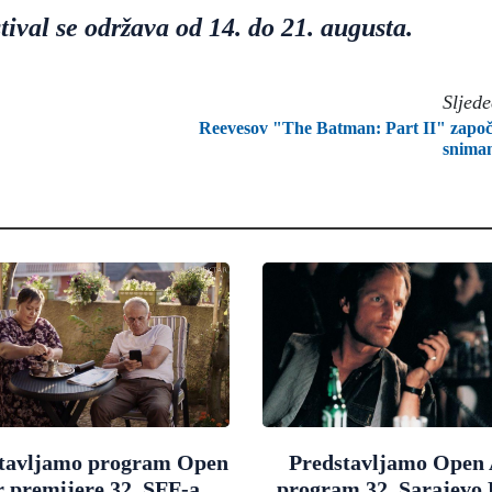
tival se održava od 14. do 21. augusta.
Sljed
Reevesov "The Batman: Part II" zapo
snima
tavljamo program Open
Predstavljamo Open 
r premijere 32. SFF-a
program 32. Sarajevo