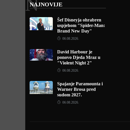
N
NAJNOVIJE
Šef Disneyja ohrabren
uspjehom "Spider-Man:
Brand New Day"
06.08.2026.
David Harbour je
ponovo Djeda Mraz u
"Violent Night 2"
06.08.2026.
Spajanje Paramounta i
Warner Brosa pred
sudom 2027.
06.08.2026.