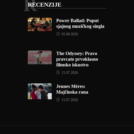
R
RECENZIJE
Power Ballad: Poput
sjajnog muzičkog singla
05.08.2026.
The Odyssey: Pravo
pravcato prvoklasno
filmsko iskustvo
21.07.2026.
Jeunes Mères:
Majčinska rana
15.07.2026.