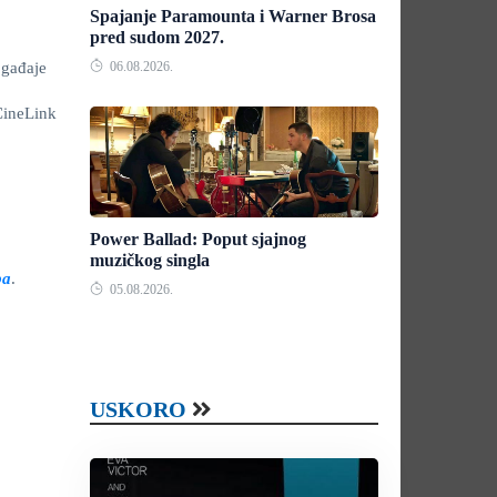
Spajanje Paramounta i Warner Brosa
pred sudom 2027.
ogađaje
06.08.2026.
CineLink
Power Ballad: Poput sjajnog
muzičkog singla
ba
.
05.08.2026.
USKORO