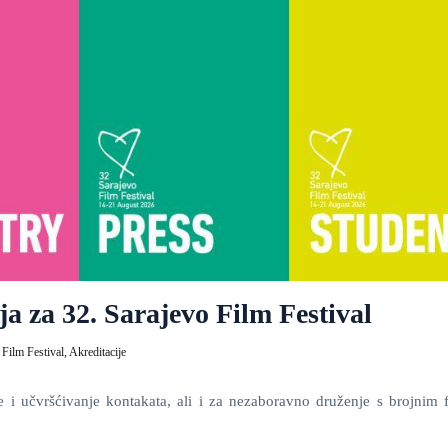
a za 32. Sarajevo Film Festival
 Film Festival,
Akreditacije
nje i učvršćivanje kontakata, ali i za nezaboravno druženje s brojnim 