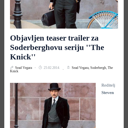
Objavljen teaser trailer za
Soderberghovu seriju ''The
Knick''
Sead Vegara
25.02.2014.
Sead Vegara,
Soderbergh,
The
Knick
Reditelj
Steven