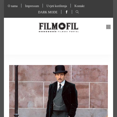
O nama
Impressum
Uvjeti korištenja
Kontakt
DARK MODE