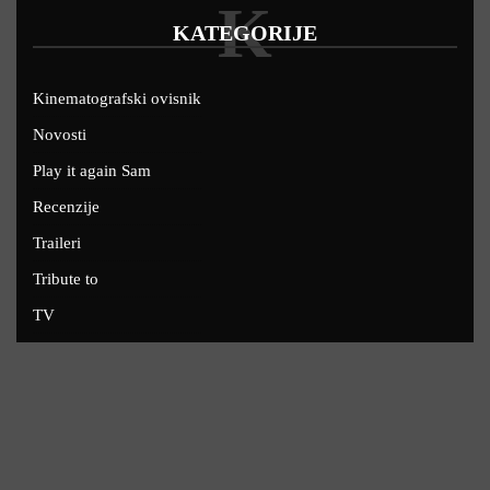
K
KATEGORIJE
Kinematografski ovisnik
Novosti
Play it again Sam
Recenzije
Traileri
Tribute to
TV
U kinima
Uskoro
Copyright © 2022 - Filmofil