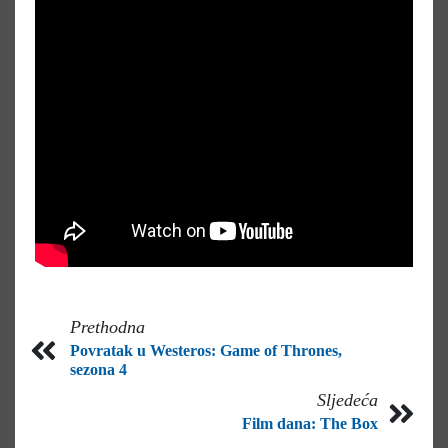
Prethodna
Povratak u Westeros: Game of Thrones,
sezona 4
Sljedeća
Film dana: The Box