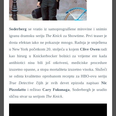
Soderberg
se vratio iz samoprogralšene mirovine i snimio
igranu dramsku seriju
The Knick
za Showtime. Prvi teaser je
dosta efektan iako ne pokazuje mnogo. Radnja je smještena
u New York početkom 20. stoljeća u kojem
Clive Owen
radi
kao hirurg u Knickerbocker bolnici za vrijeme ere kada
antibiotici nisu bili još otkriveni, mediciske procedure
izuzetno opasne, a stopa mortaliteta izuzetno visoka. Služeći
se odista kvalitetno oprobanom receptu za HBO-ovu seriju
True Detective
čijih je svih devet epizoda napisao
Nic
Pizzolatto
i režirao
Cary Fukunaga
, Soderbergh je uradio
sličnu stvar sa serijom
The Knick
.