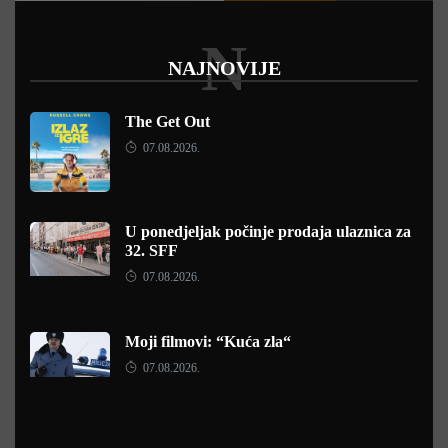
N
NAJNOVIJE
The Get Out
07.08.2026.
U ponedjeljak počinje prodaja ulaznica za
32. SFF
07.08.2026.
Moji filmovi: “Kuća zla“
07.08.2026.