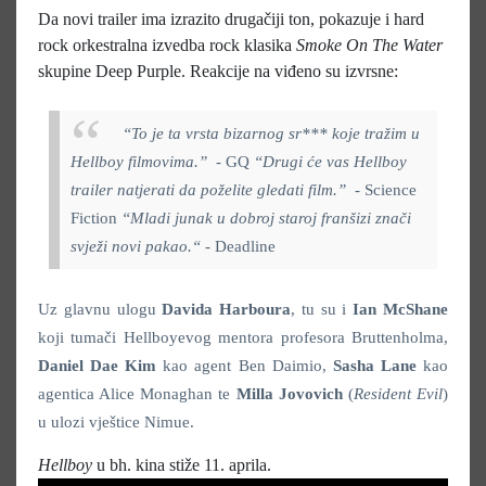
Da novi trailer ima izrazito drugačiji ton, pokazuje i hard
rock orkestralna izvedba rock klasika
Smoke On The Water
skupine Deep Purple. Reakcije na viđeno su izvrsne:
“To je ta vrsta bizarnog sr*** koje tražim u
Hellboy filmovima.”
- GQ
“Drugi će vas Hellboy
trailer natjerati da poželite gledati film.” -
Science
Fiction
“Mladi junak u dobroj staroj franšizi znači
svježi novi pakao.“ -
Deadline
Uz glavnu ulogu
Davida Harboura
, tu su i
Ian McShane
koji tumači Hellboyevog mentora profesora Bruttenholma,
Daniel Dae Kim
kao agent Ben Daimio,
Sasha Lane
kao
agentica Alice Monaghan te
Milla Jovovich
(
Resident Evil
)
u ulozi vještice Nimue.
Hellboy
u bh. kina stiže 11. aprila.