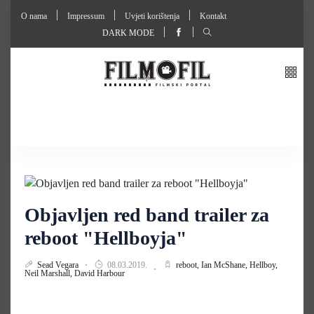
O nama
Impressum
Uvjeti korištenja
Kontakt
DARK MODE
Objavljen red band trailer za
reboot "Hellboyja"
Sead Vegara
08.03.2019.
reboot,
Ian McShane,
Hellboy,
Neil Marshall,
David Harbour