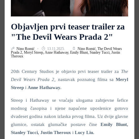
Objavljen prvi teaser trailer za
"The Devil Wears Prada 2"
Nino Romić
13.11.2025.
Nino Romić,
The Devil Wears
Prada 2,
Meryl Streep,
Anne Hathaway,
Emily Blunt,
Stanley Tucci,
Justin
Theroux
20th Century Studios je objavio prvi teaser trailer za
The
Devil Wears Prada 2,
nastavak poznatog filma sa
Meryl
Streep
i
Anne Hathaway.
Streep i Hathaway se vraćaju ulogama zahtjevne šefice
modnog časopisa i njene napaćene uposlenice gotovo
dvadeset godina nakon izlaska prvog filma. Uz dvije glavne
glumice, ostatak glumačke postave čine
Emily Blunt,
Stanley Tucci, Justin Theroux
i
Lucy Liu.