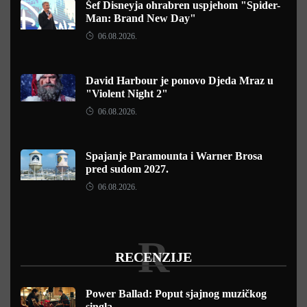
Šef Disneyja ohrabren uspjehom "Spider-
Man: Brand New Day"
06.08.2026.
David Harbour je ponovo Djeda Mraz u
"Violent Night 2"
06.08.2026.
Spajanje Paramounta i Warner Brosa
pred sudom 2027.
06.08.2026.
R
RECENZIJE
Power Ballad: Poput sjajnog muzičkog
singla