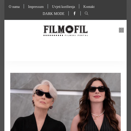
O nama
Impressum
Uvjeti korištenja
Kontakt
DARK MODE