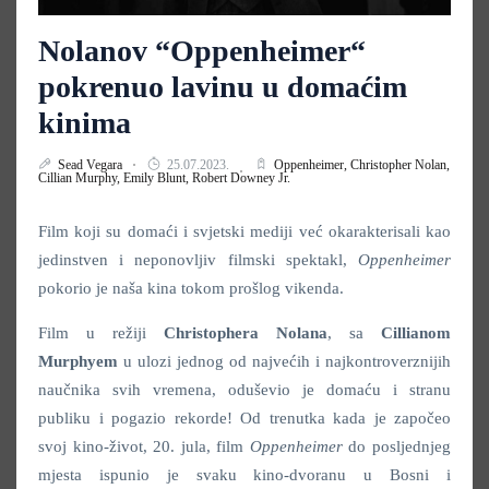
Nolanov “Oppenheimer“
pokrenuo lavinu u domaćim
kinima
Sead Vegara
25.07.2023.
Oppenheimer,
Christopher Nolan,
Cillian Murphy,
Emily Blunt,
Robert Downey Jr.
Film koji su domaći i svjetski mediji već okarakterisali kao
jedinstven i neponovljiv filmski spektakl,
Oppenheimer
pokorio je naša kina tokom prošlog vikenda.
Film u režiji
Christophera Nolana
, sa
Cillianom
Murphyem
u ulozi jednog od najvećih i najkontroverznijih
naučnika svih vremena, oduševio je domaću i stranu
publiku i pogazio rekorde! Od trenutka kada je započeo
svoj kino-život, 20. jula, film
Oppenheimer
do posljednjeg
mjesta ispunio je svaku kino-dvoranu u Bosni i