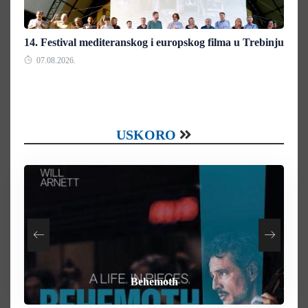
14. Festival mediteranskog i europskog filma u Trebinju
07.08.2026.
USKORO
How To Rob A Bank
Heart of the Beast
By Any Means
Behemoth