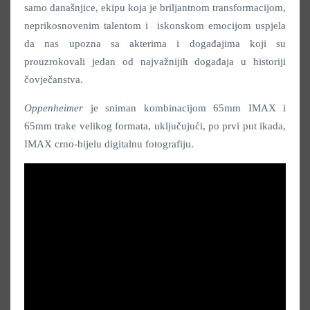
samo današnjice, ekipu koja je briljantnom transformacijom,
neprikosnovenim talentom i iskonskom emocijom uspjela
da nas upozna sa akterima i događajima koji su
prouzrokovali jedan od najvažnijih događaja u historiji
čovječanstva.
Oppenheimer
je sniman kombinacijom 65mm IMAX i
65mm trake velikog formata, uključujući, po prvi put ikada,
IMAX crno-bijelu digitalnu fotografiju.