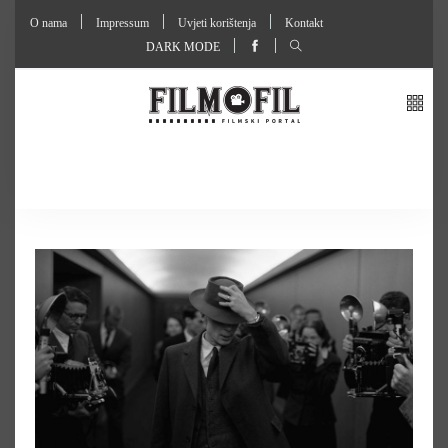
O nama
Impressum
Uvjeti korištenja
Kontakt
DARK MODE