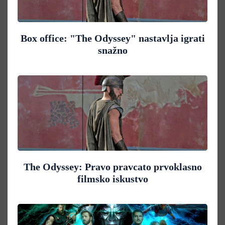
Box office: "The Odyssey" nastavlja igrati
snažno
The Odyssey: Pravo pravcato prvoklasno
filmsko iskustvo