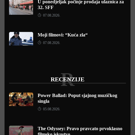
U ponedjeljak počinje prodaja ulaznica za
32. SFF
07.08.2026.
Moji filmovi: “Kuća zla“
07.08.2026.
R
RECENZIJE
Power Ballad: Poput sjajnog muzičkog
singla
05.08.2026.
The Odyssey: Pravo pravcato prvoklasno
filmsko iskustvo