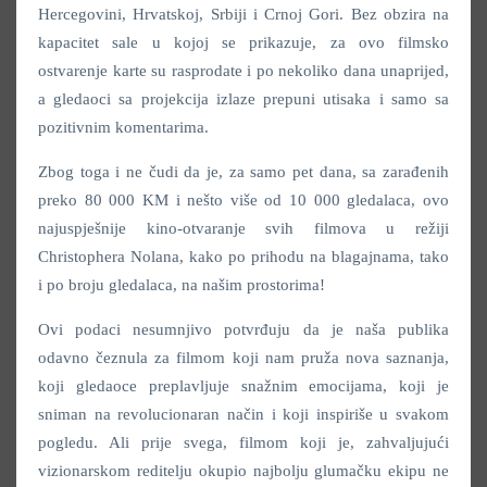
Hercegovini, Hrvatskoj, Srbiji i Crnoj Gori. Bez obzira na
kapacitet sale u kojoj se prikazuje, za ovo filmsko
ostvarenje karte su rasprodate i po nekoliko dana unaprijed,
a gledaoci sa projekcija izlaze prepuni utisaka i samo sa
pozitivnim komentarima.
Zbog toga i ne čudi da je, za samo pet dana, sa zarađenih
preko 80 000 KM i nešto više od 10 000 gledalaca, ovo
najuspješnije kino-otvaranje svih filmova u režiji
Christophera Nolana, kako po prihodu na blagajnama, tako
i po broju gledalaca, na našim prostorima!
Ovi podaci nesumnjivo potvrđuju da je naša publika
odavno čeznula za filmom koji nam pruža nova saznanja,
koji gledaoce preplavljuje snažnim emocijama, koji je
sniman na revolucionaran način i koji inspiriše u svakom
pogledu. Ali prije svega, filmom koji je, zahvaljujući
vizionarskom reditelju okupio najbolju glumačku ekipu ne