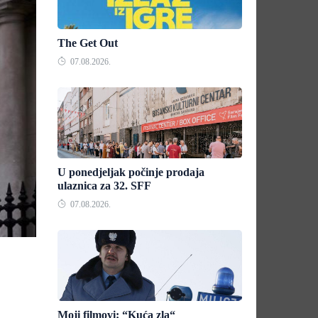
The Get Out
07.08.2026.
U ponedjeljak počinje prodaja
ulaznica za 32. SFF
07.08.2026.
Moji filmovi: “Kuća zla“