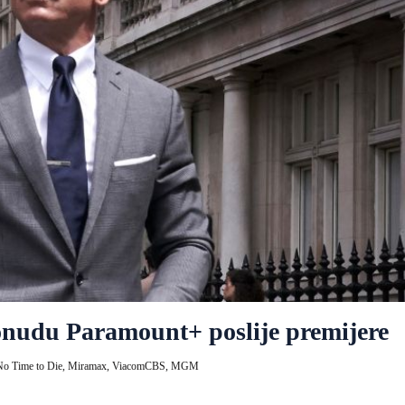
ponudu Paramount+ poslije premijere
No Time to Die,
Miramax,
ViacomCBS,
MGM