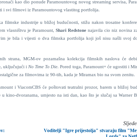
 pronaći kao dio ponude Paramountovog novog streaming servisa, Par
iti i svi filmovi iz Paramountovog vlastitog portfolija.
ika filmske industrije u bližoj budućnosti, stižu nakon trosatne konfer
jem vlasništvu je Paramount,
Shari
Redstone
najavila cio niz novina za
je bila i vijesti o dva filmska portfolija koji još nisu našli svoj d
ih strana, MGM-ov pozamašna kolekcija filmskih naslova će debit
, uključujući i
No Time To Die.
Pored toga, Paramount+ će ugostiti i M
ostalgične za filmovima iz 90-tih, kada je Miramax bio na svom zenitu.
amount i ViacomCBS će poštovati teatralni prozor, barem u bližoj bud
re u kino-dvoranama, umjesto na isti dan, kao što je slučaj sa Warner 
Sljed
ov:
Voditelji "Igre prijestolja" stvaraju film "Me
Lords" za Netf