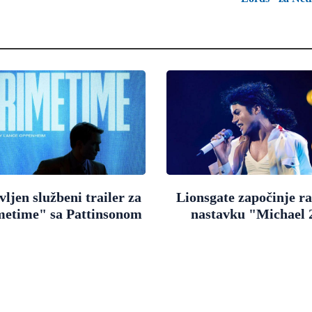
ljen službeni trailer za
Lionsgate započinje r
metime" sa Pattinsonom
nastavku "Michael 