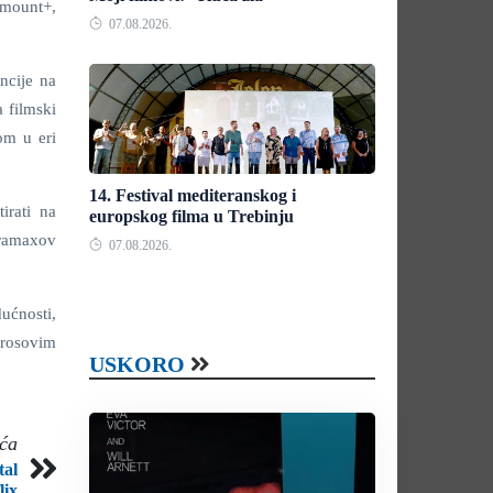
amount+,
07.08.2026.
encije na
 filmski
om u eri
14. Festival mediteranskog i
irati na
europskog filma u Trebinju
iramaxov
07.08.2026.
ućnosti,
Brosovim
USKORO
eća
tal
lix