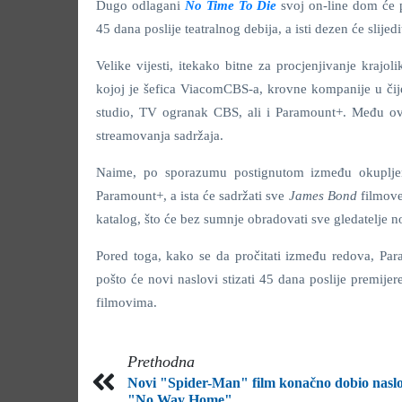
Dugo odlagani
No Time To Die
svoj on-line dom će
45 dana poslije teatralnog debija, a isti dezen će slijed
Velike vijesti, itekako bitne za procjenjivanje krajol
kojoj je šefica ViacomCBS-a, krovne kompanije u či
studio, TV ogranak CBS, ali i Paramount+. Među ovim 
streamovanja sadržaja.
Naime, po sporazumu postignutom između okupljen
Paramount+, a ista će sadržati sve
James Bond
filmove
katalog, što će bez sumnje obradovati sve gledatelje n
Pored toga, kako se da pročitati između redova, Par
pošto će novi naslovi stizati 45 dana poslije premije
filmovima.
Prethodna
Novi "Spider-Man" film konačno dobio nasl
"No Way Home"