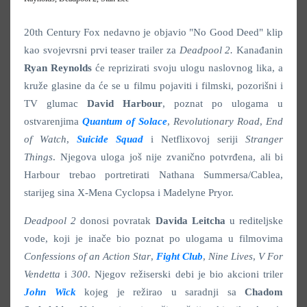
20th Century Fox nedavno je objavio "No Good Deed" klip
kao svojevrsni prvi teaser trailer za
Deadpool 2.
Kanađanin
Ryan Reynolds
će reprizirati svoju ulogu naslovnog lika, a
kruže glasine da će se u filmu pojaviti i filmski, pozorišni i
TV glumac
David Harbour
, poznat po ulogama u
ostvarenjima
Quantum of Solace
,
Revolutionary Road
,
End
of Watch
,
Suicide Squad
i Netflixovoj seriji
Stranger
Things
. Njegova uloga još nije zvanično potvrđena, ali bi
Harbour trebao portretirati Nathana Summersa/Cablea,
starijeg sina X-Mena Cyclopsa i Madelyne Pryor.
Deadpool 2
donosi povratak
Davida Leitcha
u rediteljske
vode, koji je inače bio poznat po ulogama u filmovima
Confessions of an Action Star
,
Fight Club
,
Nine Lives
,
V For
Vendetta
i
300
. Njegov režiserski debi je bio akcioni triler
John Wick
kojeg je režirao u saradnji sa
Chadom