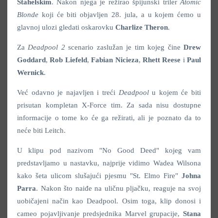
Stahelskim
. Nakon njega je režirao špijunski triler
Atomic
Blonde
koji će biti objavljen 28. jula, a u kojem ćemo u
glavnoj ulozi gledati oskarovku
Charlize
Theron
.
Za
Deadpool 2
scenario zaslužan je tim kojeg čine
Drew
Goddard
,
Rob Liefeld
,
Fabian Nicieza
,
Rhett Reese
i
Paul
Wernick
.
Već odavno je najavljen i treći
Deadpool
u kojem će biti
prisutan kompletan X-Force tim. Za sada nisu dostupne
informacije o tome ko će ga režirati, ali je poznato da to
neće biti Leitch.
U klipu pod nazivom "No Good Deed" kojeg vam
predstavljamo u nastavku, najprije vidimo Wadea Wilsona
kako šeta ulicom slušajući pjesmu "St. Elmo Fire"
Johna
Parra
. Nakon što naiđe na uličnu pljačku, reaguje na svoj
uobičajeni način kao Deadpool. Osim toga, klip donosi i
cameo pojavljivanje predsjednika Marvel grupacije,
Stana