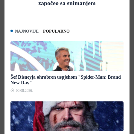
započeo sa snimanjem
NAJNOVIJE
POPULARNO
Šef Disneyja ohrabren uspjehom "Spider-Man: Brand
New Day"
06.08.2026.