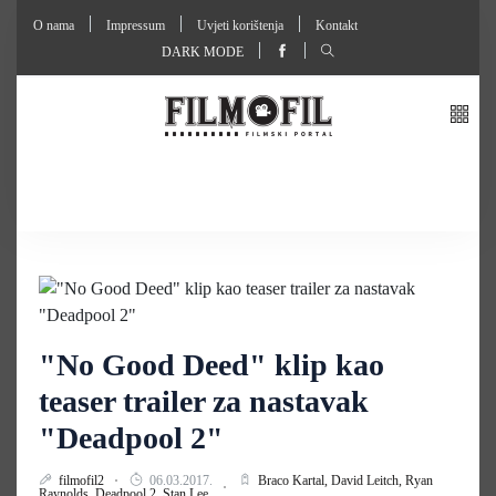
O nama
Impressum
Uvjeti korištenja
Kontakt
DARK MODE
"No Good Deed" klip kao
teaser trailer za nastavak
"Deadpool 2"
filmofil2
06.03.2017.
Braco Kartal,
David Leitch,
Ryan
Raynolds,
Deadpool 2,
Stan Lee