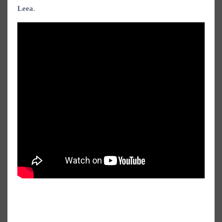
Leea
.