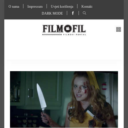
O nama
Impressum
Uvjeti korištenja
Kontakt
DARK MODE