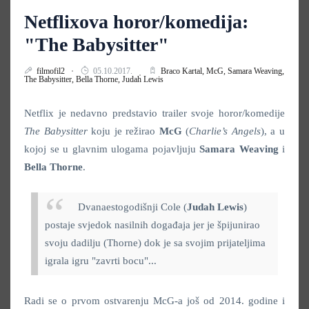
Netflixova horor/komedija:
"The Babysitter"
filmofil2
05.10.2017.
Braco Kartal,
McG,
Samara Weaving,
The Babysitter,
Bella Thorne,
Judah Lewis
Netflix je nedavno predstavio trailer svoje horor/komedije
The Babysitter
koju je režirao
McG
(
Charlie’s
Angels
), a u
kojoj se u glavnim ulogama pojavljuju
Samara Weaving
i
Bella Thorne
.
Dvanaestogodišnji Cole (
Judah Lewis
)
postaje svjedok nasilnih događaja jer je špijunirao
svoju dadilju (Thorne) dok je sa svojim prijateljima
igrala igru "zavrti bocu"...
Radi se o prvom ostvarenju McG-a još od 2014. godine i