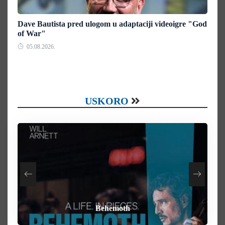
Dave Bautista pred ulogom u adaptaciji videoigre "God
of War"
05.08.2026.
USKORO
How To Rob A Bank
Heart of the Beast
By Any Means
Behemoth