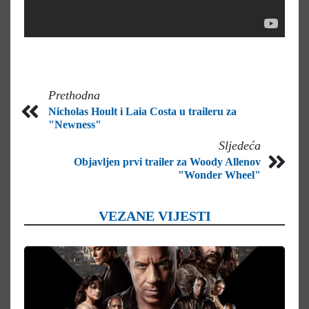
Prethodna
Nicholas Hoult i Laia Costa u traileru za
"Newness"
Sljedeća
Objavljen prvi trailer za Woody Allenov
"Wonder Wheel"
VEZANE VIJESTI