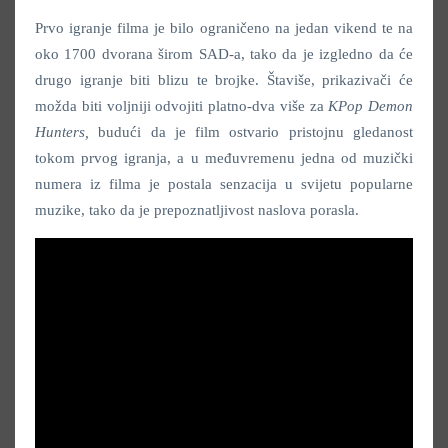
Prvo igranje filma je bilo ograničeno na jedan vikend te na
oko 1700 dvorana širom SAD-a, tako da je izgledno da će
drugo igranje biti blizu te brojke. Štaviše, prikazivači će
možda biti voljniji odvojiti platno-dva više za
KPop Demon
Hunters,
budući da je film ostvario pristojnu gledanost
tokom prvog igranja, a u međuvremenu jedna od muzički
numera iz filma je postala senzacija u svijetu popularne
muzike, tako da je prepoznatljivost naslova porasla.