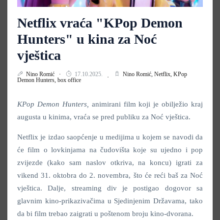
Netflix vraća "KPop Demon
Hunters" u kina za Noć
vještica
Nino Romić
17.10.2025.
Nino Romić,
Netflix,
KPop
Demon Hunters,
box office
KPop Demon Hunters,
animirani film koji je obilježio kraj
augusta u kinima, vraća se pred publiku za Noć vještica.
Netflix je izdao saopćenje u medijima u kojem se navodi da
će
film o lovkinjama na čudovišta koje su ujedno i pop
zvijezde (kako sam naslov otkriva, na koncu) igrati za
vikend 31. oktobra do 2. novembra, što će reći baš za Noć
vještica. Dalje, streaming div je postigao dogovor sa
glavnim kino-prikazivačima u Sjedinjenim Državama, tako
da bi film trebao zaigrati u poštenom broju kino-dvorana.