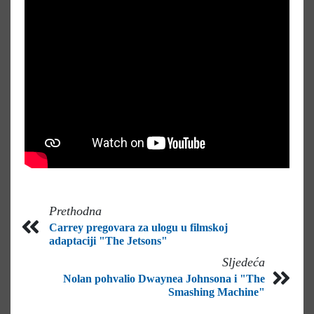
Prethodna
Carrey pregovara za ulogu u filmskoj
adaptaciji "The Jetsons"
Sljedeća
Nolan pohvalio Dwaynea Johnsona i "The
Smashing Machine"