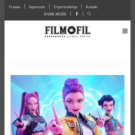
O nama
Impressum
Uvjeti korištenja
Kontakt
DARK MODE