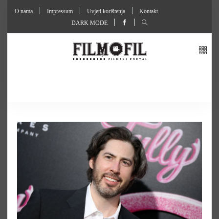
O nama
Impressum
Uvjeti korištenja
Kontakt
DARK MODE