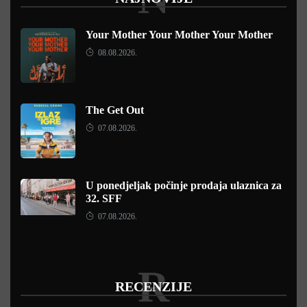
Your Mother Your Mother Your Mother
08.08.2026.
The Get Out
07.08.2026.
U ponedjeljak počinje prodaja ulaznica za
32. SFF
07.08.2026.
R
RECENZIJE