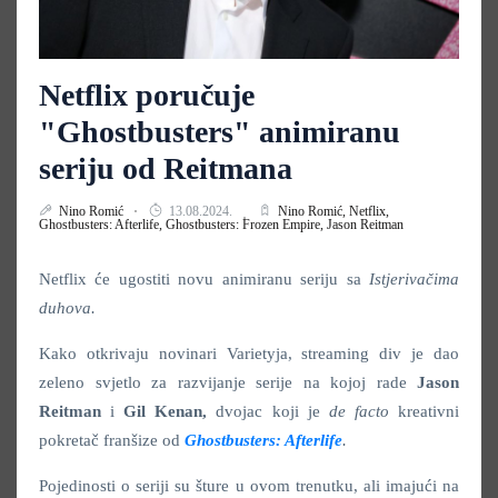
Netflix poručuje
"Ghostbusters" animiranu
seriju od Reitmana
Nino Romić
13.08.2024.
Nino Romić,
Netflix,
Ghostbusters: Afterlife,
Ghostbusters: Frozen Empire,
Jason Reitman
Netflix će ugostiti novu animiranu seriju sa
Istjerivačima
duhova.
Kako otkrivaju novinari Varietyja, streaming div je dao
zeleno svjetlo za razvijanje serije na kojoj rade
Jason
Reitman
i
Gil Kenan,
dvojac koji je
de facto
kreativni
pokretač franšize od
Ghostbusters: Afterlife
.
Pojedinosti o seriji su šture u ovom trenutku, ali imajući na