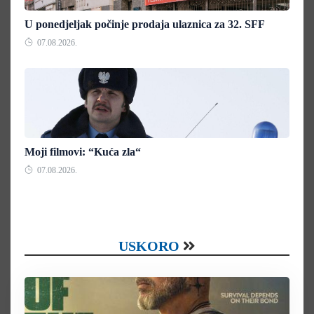
U ponedjeljak počinje prodaja ulaznica za 32. SFF
07.08.2026.
Moji filmovi: “Kuća zla“
07.08.2026.
USKORO