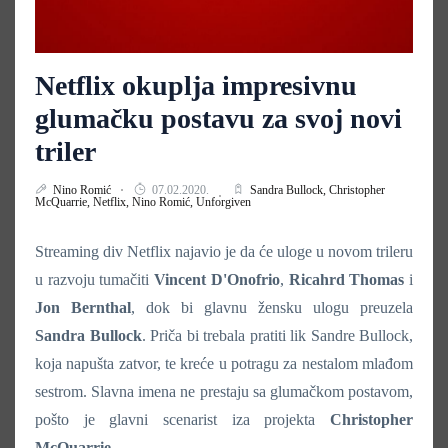
Netflix okuplja impresivnu
glumačku postavu za svoj novi
triler
Nino Romić
07.02.2020.
Sandra Bullock,
Christopher
McQuarrie,
Netflix,
Nino Romić,
Unforgiven
Streaming div Netflix najavio je da će uloge u novom trileru
u razvoju tumačiti
Vincent
D'Onofrio
,
Ricahrd
Thomas
i
Jon Bernthal
, dok bi glavnu žensku ulogu preuzela
Sandra
Bullock
. Priča bi trebala pratiti lik Sandre Bullock,
koja napušta zatvor, te kreće u potragu za nestalom mlađom
sestrom. Slavna imena ne prestaju sa glumačkom postavom,
pošto je glavni scenarist iza projekta
Christopher
McQuarrie
.