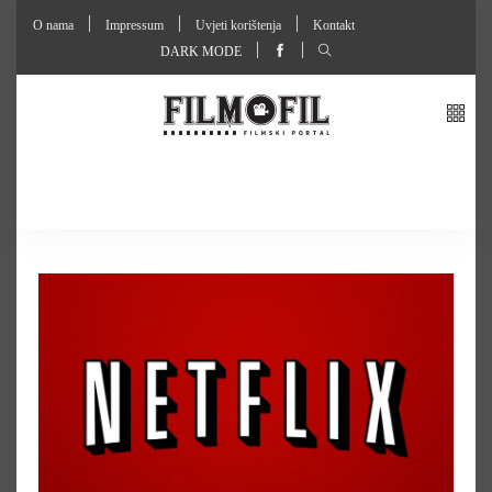
O nama
Impressum
Uvjeti korištenja
Kontakt
DARK MODE