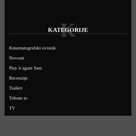
K
KATEGORIJE
Kinematografski ovisnik
Novosti
Play it again Sam
Recenzije
Traileri
Tribute to
TV
U kinima
Uskoro