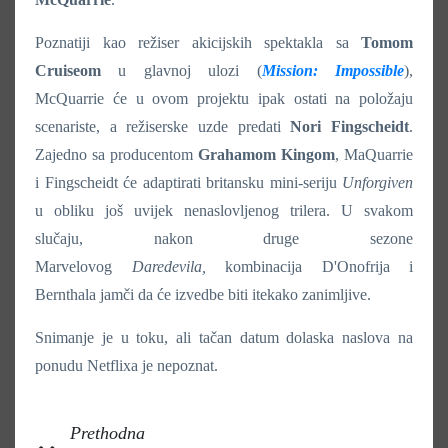
Poznatiji kao režiser akicijskih spektakla sa
Tomom
Cruiseom
u glavnoj ulozi (
Mission: Impossible
),
McQuarrie će u ovom projektu ipak ostati na položaju
scenariste, a režiserske uzde predati
Nori
Fingscheidt
.
Zajedno sa producentom
Grahamom Kingom
, MaQuarrie
i Fingscheidt će adaptirati britansku mini-seriju
Unforgiven
u obliku još uvijek nenaslovljenog trilera. U svakom
slučaju, nakon druge sezone
Marvelovog
Daredevila,
kombinacija D'Onofrija i
Bernthala jamči da će izvedbe biti itekako zanimljive.
Snimanje je u toku, ali tačan datum dolaska naslova na
ponudu Netflixa je nepoznat.
Prethodna