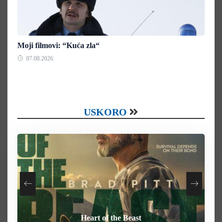
Moji filmovi: “Kuća zla“
07.08.2026.
USKORO
Your Mother Your Mother Your Mother
How To Rob A Bank
Heart of the Beast
Behemoth