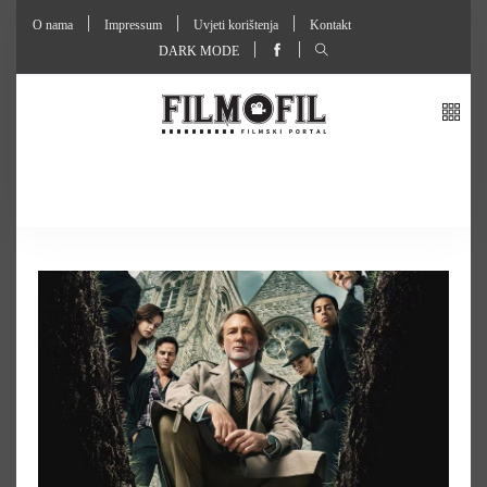
O nama
Impressum
Uvjeti korištenja
Kontakt
DARK MODE