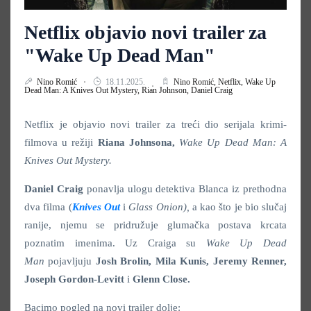
Netflix objavio novi trailer za
"Wake Up Dead Man"
Nino Romić
18.11.2025.
Nino Romić,
Netflix,
Wake Up
Dead Man: A Knives Out Mystery,
Rian Johnson,
Daniel Craig
Netflix je objavio novi trailer za treći dio serijala krimi-
filmova u režiji
Riana Johnsona,
Wake Up Dead Man: A
Knives Out Mystery.
Daniel Craig
ponavlja ulogu detektiva Blanca iz prethodna
dva filma (
Knives Out
i
Glass Onion),
a kao što je bio slučaj
ranije, njemu se pridružuje glumačka postava krcata
poznatim imenima. Uz Craiga su
Wake Up Dead
Man
pojavljuju
Josh Brolin, Mila Kunis, Jeremy Renner,
Joseph Gordon-Levitt
i
Glenn Close.
Bacimo pogled na novi trailer dolje: