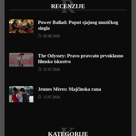
R
RECENZIJE
Power Ballad: Poput sjajnog muzičkog
singla
05.08.2026.
The Odyssey: Pravo pravcato prvoklasno
filmsko iskustvo
21.07.2026.
Jeunes Mères: Majčinska rana
15.07.2026.
K
KATEGORIJE