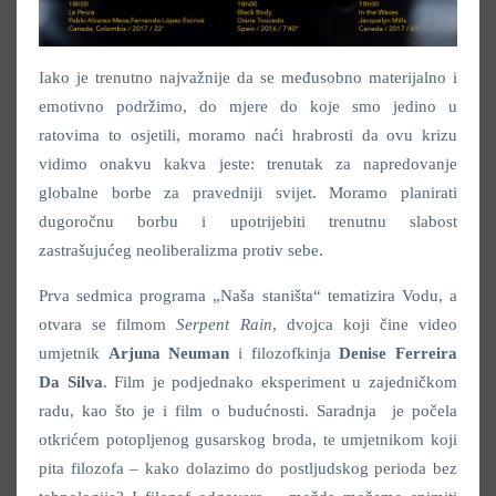
Iako je trenutno najvažnije da se međusobno materijalno i
emotivno podržimo, do mjere do koje smo jedino u
ratovima to osjetili, moramo naći hrabrosti da ovu krizu
vidimo onakvu kakva jeste: trenutak za napredovanje
globalne borbe za pravedniji svijet. Moramo planirati
dugoročnu borbu i upotrijebiti trenutnu slabost
zastrašujućeg neoliberalizma protiv sebe.
Prva sedmica programa „Naša staništa“ tematizira Vodu, a
otvara se filmom
Serpent Rain
, dvojca koji čine video
umjetnik
Arjuna Neuman
i filozofkinja
Denise Ferreira
Da Silva
. Film je podjednako eksperiment u zajedničkom
radu, kao što je i film o budućnosti. Saradnja je počela
otkrićem potopljenog gusarskog broda, te umjetnikom koji
pita filozofa – kako dolazimo do postljudskog perioda bez