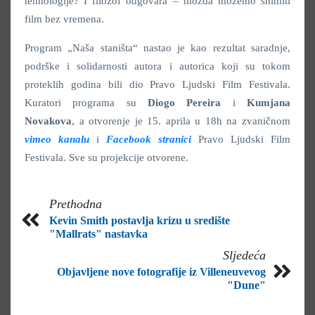
tehnologije? I filozof odgovara – možda možemo snimiti
film bez vremena.
Program „Naša staništa“ nastao je kao rezultat saradnje,
podrške i solidarnosti autora i autorica koji su tokom
proteklih godina bili dio Pravo Ljudski Film Festivala.
Kuratori programa su
Diogo Pereira
i
Kumjana
Novakova
, a otvorenje je 15. aprila u 18h na zvaničnom
vimeo kanalu
i
Facebook stranici
Pravo Ljudski Film
Festivala. Sve su projekcije otvorene.
Prethodna
Kevin Smith postavlja krizu u središte
"Mallrats" nastavka
Sljedeća
Objavljene nove fotografije iz Villeneuvevog
"Dune"