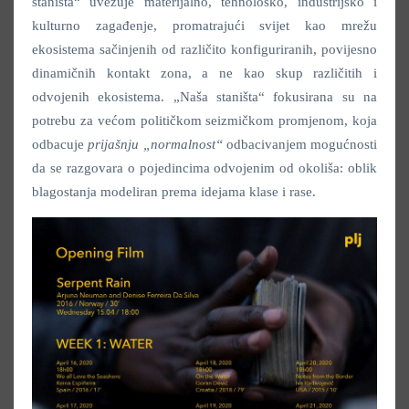
staništa“ uvezuje materijalno, tehnološko, industrijsko i
kulturno zagađenje, promatrajući svijet kao mrežu
ekosistema sačinjenih od različito konfiguriranih, povijesno
dinamičnih kontakt zona, a ne kao skup različitih i
odvojenih ekosistema. „Naša staništa“ fokusirana su na
potrebu za većom političkom seizmičkom promjenom, koja
odbacuje
prijašnju „normalnost“
odbacivanjem mogućnosti
da se razgovara o pojedincima odvojenim od okoliša: oblik
blagostanja modeliran prema idejama klase i rase.