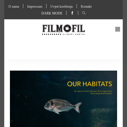
O nama
Impressum
Uvjeti korištenja
Kontakt
DARK MODE