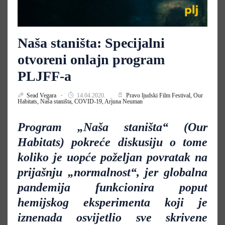
Naša staništa: Specijalni
otvoreni onlajn program
PLJFF-a
Sead Vegara
14.04.2020.
Pravo ljudski Film Festival,
Our
Habitats,
Naša staništa,
COVID-19,
Arjuna Neuman
Program „Naša staništa“ (Our
Habitats) pokreće diskusiju o tome
koliko je uopće poželjan povratak na
prijašnju „normalnost“, jer globalna
pandemija funkcionira poput
hemijskog eksperimenta koji je
iznenada osvijetlio sve skrivene