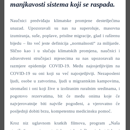
manjkavosti sistema koji se raspada.
Naučnici predviđaju klimatske promjene destetljećima
unazad. Upozoravali su nas na superoluje, masovna
izumiranja, suše, poplave, prisilne migracije, glad i raširenu
bijedu – što već jeste definicija „normalnosti“ za milijarde.
Slično kao i u slučaju klimatskih promjena, naučnici i
zdravstveni stručnjaci mjesecima su nas upozoravali na
razmjere epidemije COVID-19. Među najosjetljivijim na
COVID-19 su oni koji su već najosjetljiviji. Nezaposleni
ljudi, osobe u zatvorima, ljudi u migrantskim kampovima,
siromašni i oni koji žive u izoliranim ruralnim sredinama, i
pogotovo rezervatima, bit će među onima koje će
najvjerovatnije biti najviše pogođeni, a vjerovatno će
posljednji dobiti brzu, kompetentnu medicinsku pomoć.
Kroz niz uglavnom kratkih filmova, program „Naša