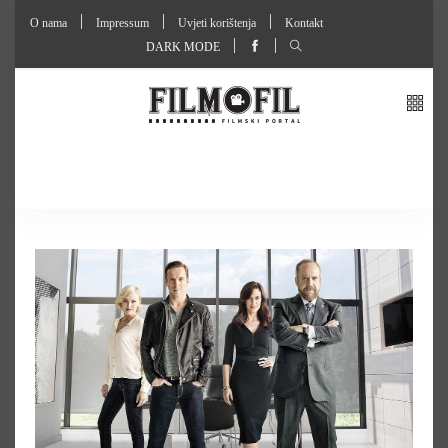
O nama
Impressum
Uvjeti korištenja
Kontakt
DARK MODE