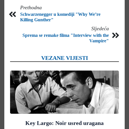
Prethodna
Schwarzenegger u komediji "Why We’re
Killing Gunther"
Sljedeća
Sprema se remake filma "Interview with the
Vampire"
VEZANE VIJESTI
Key Largo: Noir usred uragana