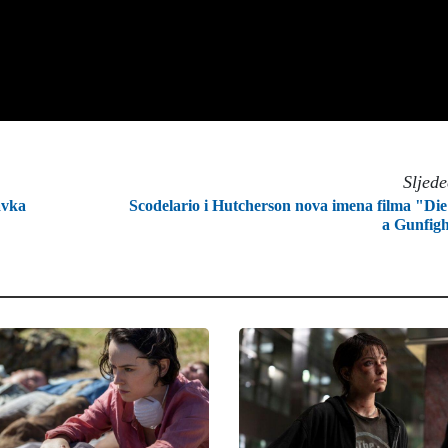
Sljed
avka
Scodelario i Hutcherson nova imena filma "Die
a Gunfig