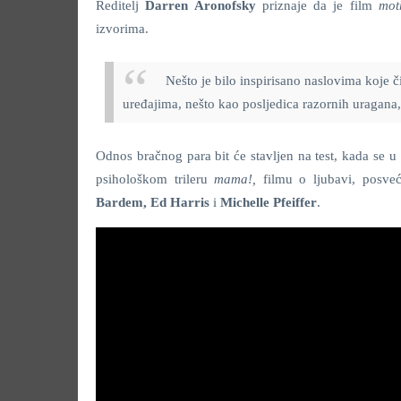
Reditelj
Darren Aronofsky
priznaje da je film
mot
izvorima.
Nešto je bilo inspirisano naslovima koje
uređajima, nešto kao posljedica razornih uragana,
Odnos bračnog para bit će stavljen na test, kada se u
psihološkom trileru
mama!,
filmu o ljubavi, posveć
Bardem, Ed Harris
i
Michelle Pfeiffer
.