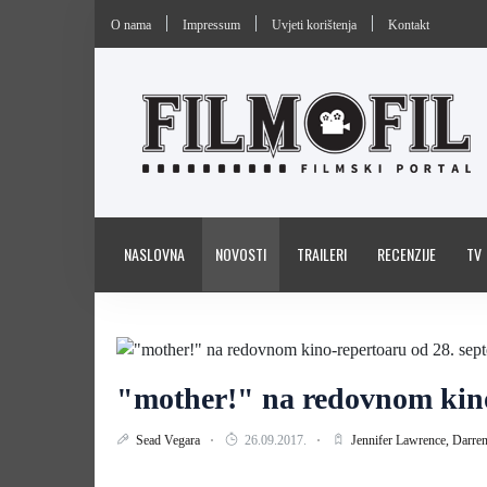
O nama
Impressum
Uvjeti korištenja
Kontakt
NASLOVNA
NOVOSTI
TRAILERI
RECENZIJE
TV
"mother!" na redovnom kino
Sead Vegara
26.09.2017.
Jennifer Lawrence,
Darre