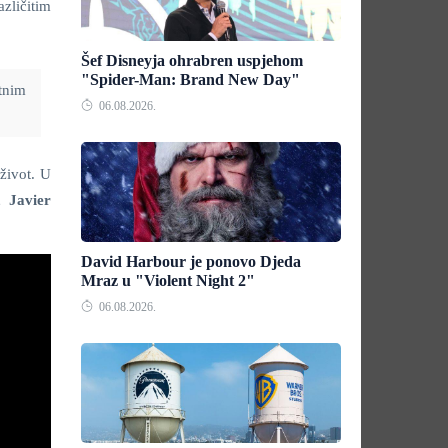
zličitim
Šef Disneyja ohrabren uspjehom
"Spider-Man: Brand New Day"
etnim
06.08.2026.
 život. U
, Javier
David Harbour je ponovo Djeda
Mraz u "Violent Night 2"
06.08.2026.