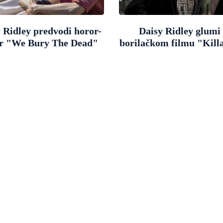
 Ridley predvodi horor-
Daisy Ridley glumi
er "We Bury The Dead"
borilačkom filmu "Kill