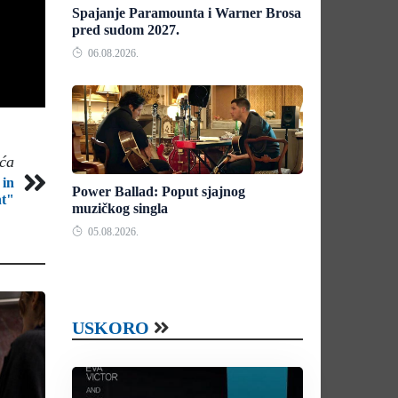
Spajanje Paramounta i Warner Brosa
pred sudom 2027.
06.08.2026.
eća
 in
Power Ballad: Poput sjajnog
ht"
muzičkog singla
05.08.2026.
USKORO