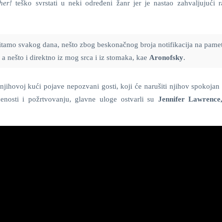
her!
teško svrstati u neki određeni žanr jer je nastao zahvaljujući ra
 čitamo svakog dana, nešto zbog beskonačnog broja notifikacija na pam
 a nešto i direktno iz mog srca i iz stomaka, kae
Aronofsky
.
 njihovoj kući pojave nepozvani gosti, koji će narušiti njihov spokojan
enosti i požrtvovanju, glavne uloge ostvarli su
Jennifer Lawrence