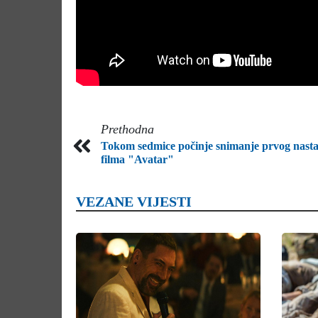
Prethodna
Tokom sedmice počinje snimanje prvog nast
filma "Avatar"
VEZANE VIJESTI