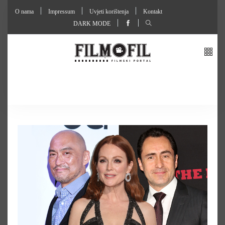
O nama
Impressum
Uvjeti korištenja
Kontakt
DARK MODE