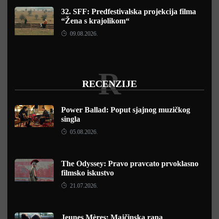
32. SFF: Predfestivalska projekcija filma
“Žena s krajolikom“
09.08.2026.
R
RECENZIJE
Power Ballad: Poput sjajnog muzičkog
singla
05.08.2026.
The Odyssey: Pravo pravcato prvoklasno
filmsko iskustvo
21.07.2026.
Jeunes Mères: Majčinska rana