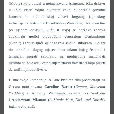
(Moore) koja odlazi u neimenovanu južnoameričku državu
u kojoj vlada vojna diktatura kako bi održala privatni
koncert na rođendanskoj zabavi bogatog japanskog
industrijalca Katsumia Hosokawae (Watanabe). Neposredno
po njenom dolasku, kuću u kojoj se održava zabava
zauzimaju gerilci predvođeni generalom Benjaminom
(Bichir) zahtijevajući oslobađanje svojih suboraca. Dolazi
do obračuna dugog mjesec dana tokom kojeg će taoci i
tamničari morati zaboraviti na međusobne različitosti
ukoliko se žele adekvatno suprotstaviti katastrofi koja prijeti
da uništi njihove živote.
U ime svoje kompanije A-Line Pictures film produciraju za
Oscara nominovana
Caroline Baron
(
Capote, Monsoon
Wedding)
i Anthony Weintraub, zajedno sa Weitzom
i
Andrewom Mianom
(
A Single Man, Nick and Norah’s
Infinite Playlist
).