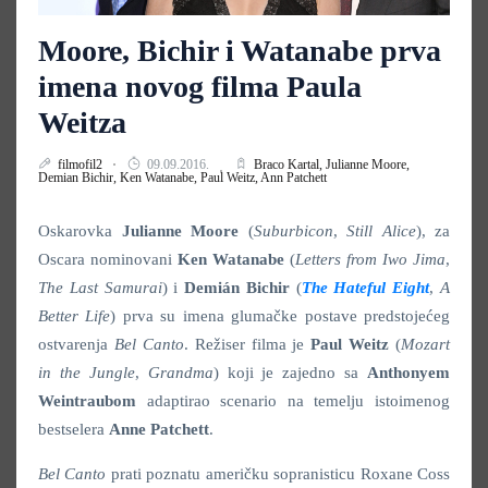
Moore, Bichir i Watanabe prva
imena novog filma Paula
Weitza
filmofil2
09.09.2016.
Braco Kartal,
Julianne Moore,
Demian Bichir,
Ken Watanabe,
Paul Weitz,
Ann Patchett
Oskarovka
Julianne Moore
(
Suburbicon
,
Still Alice
), za
Oscara nominovani
Ken Watanabe
(
Letters from Iwo
Jima
,
The Last Samurai
) i
Demián Bichir
(
The Hateful Eight
,
A
Better Life
) prva su imena glumačke postave predstojećeg
ostvarenja
Bel Canto
. Režiser filma je
Paul Weitz
(
Mozart
in the Jungle
,
Grandma
) koji je zajedno sa
Anthonyem
Weintraubom
adaptirao scenario na temelju istoimenog
bestselera
Anne Patchett
.
Bel Canto
prati poznatu američku sopranisticu Roxane Coss