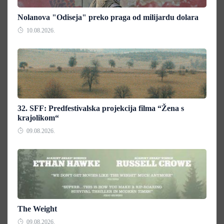
Nolanova "Odiseja" preko praga od milijardu dolara
10.08.2026.
32. SFF: Predfestivalska projekcija filma “Žena s
krajolikom“
09.08.2026.
The Weight
09.08.2026.