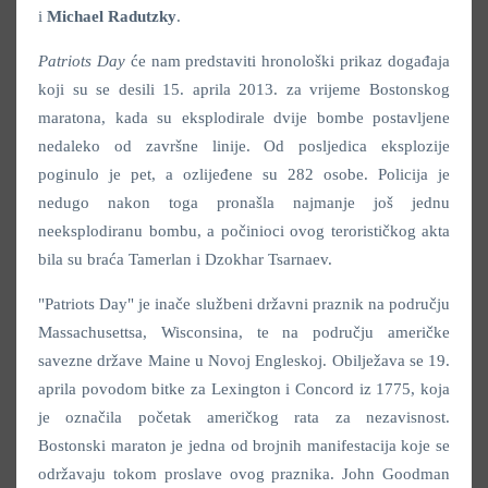
i
Michael Radutzky
.
Patriots Day
će nam predstaviti hronološki prikaz događaja
koji su se desili 15. aprila 2013. za vrijeme Bostonskog
maratona, kada su eksplodirale dvije bombe postavljene
nedaleko od završne linije. Od posljedica eksplozije
poginulo je pet, a ozlijeđene su 282 osobe. Policija je
nedugo nakon toga pronašla najmanje još jednu
neeksplodiranu bombu, a počinioci ovog terorističkog akta
bila su braća Tamerlan i Dzokhar Tsarnaev.
"Patriots Day" je inače službeni državni praznik na području
Massachusettsa, Wisconsina, te na području američke
savezne države Maine u Novoj Engleskoj. Obilježava se 19.
aprila povodom bitke za Lexington i Concord iz 1775, koja
je označila početak američkog rata za nezavisnost.
Bostonski maraton je jedna od brojnih manifestacija koje se
održavaju tokom proslave ovog praznika. John Goodman