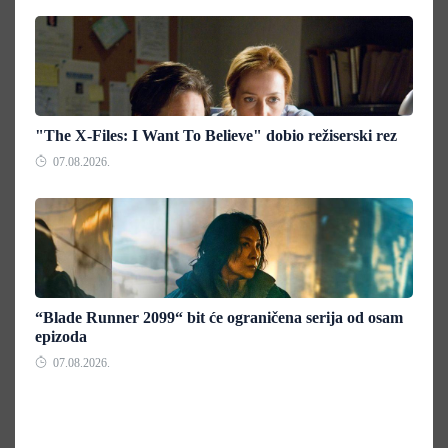
"The X-Files: I Want To Believe" dobio režiserski rez
07.08.2026.
“Blade Runner 2099“ bit će ograničena serija od osam
epizoda
07.08.2026.