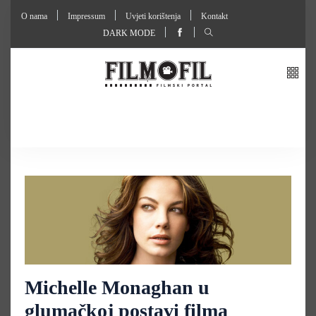
O nama
Impressum
Uvjeti korištenja
Kontakt
DARK MODE
Michelle Monaghan u
glumačkoj postavi filma