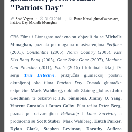
"Patriots Day"
Sead Vegara
31.03.2016.
Braco Kartal,
glumačka postava,
Patriots Day,
Michelle Monaghan
CBS Films i Lionsgate nedavno su objavili da se
Michelle
Monaghan
, poznata po ulogama u ostvarenjima
Perfume
(2001),
Constantine
(2005),
North Country
(2005),
Kiss
Kiss Bang Bang
(2005),
Gone Baby Gone
(2007),
Machine
Gun Preacher
(2011),
Pixels
(2015) i kriminalističkoj TV
seriji
True Detective
, priključila glumačkoj postavi
okupljenoj oko filma
Patriots Day.
Ostatak glumačke
ekipe čine
Mark Wahlberg
, dobitnik Zlatnog globusa
John
Goodman
, te oskarovac
J.K. Simmons, Jimmy O. Yang,
Vincent Curatola
i
James Colby
. Film režira
Peter Berg
,
poznat po ostvarenjima
Bettleship
i
Lone Survivor
, a
producenti su
Scott Stuber
, Mark Wahlberg,
Hutch Parker,
Dylan Clark, Stephen Levinson, Dorothy Aufiero