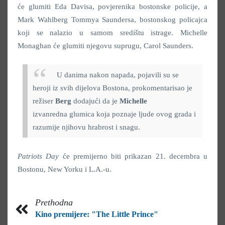
će glumiti Eda Davisa, povjerenika bostonske policije, a
Mark Wahlberg Tommya Saundersa, bostonskog policajca
koji se nalazio u samom središtu istrage. Michelle
Monaghan će glumiti njegovu suprugu, Carol Saunders.
U danima nakon napada, pojavili su se
heroji iz svih dijelova Bostona, prokomentarisao je
režiser
Berg
dodajući da je
Michelle
izvanredna glumica koja poznaje ljude ovog grada i
razumije njihovu hrabrost i snagu.
Patriots Day
će premijerno biti prikazan 21. decembra u
Bostonu, New Yorku i L.A.-u.
Prethodna
Kino premijere: "The Little Prince"