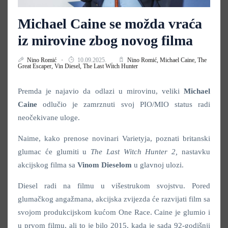
Michael Caine se možda vraća
iz mirovine zbog novog filma
Nino Romić
10.09.2025.
Nino Romić,
Michael Caine,
The
Great Escaper,
Vin Diesel,
The Last Witch Hunter
Premda je najavio da odlazi u mirovinu, veliki
Michael
Caine
odlučio je zamrznuti svoj PIO/MIO status radi
neočekivane uloge.
Naime, kako prenose novinari Varietyja, poznati britanski
glumac će glumiti u
The Last Witch Hunter 2,
nastavku
akcijskog filma sa
Vinom Dieselom
u glavnoj ulozi.
Diesel radi na filmu u višestrukom svojstvu. Pored
glumačkog angažmana, akcijska zvijezda će razvijati film sa
svojom produkcijskom kućom One Race. Caine je glumio i
u prvom filmu, ali to je bilo 2015, kada je sada 92-godišnji