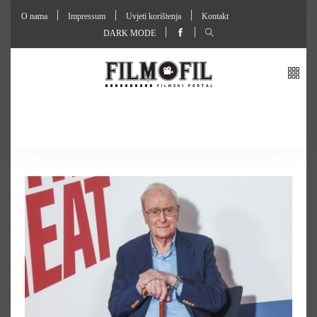
O nama
Impressum
Uvjeti korištenja
Kontakt
DARK MODE