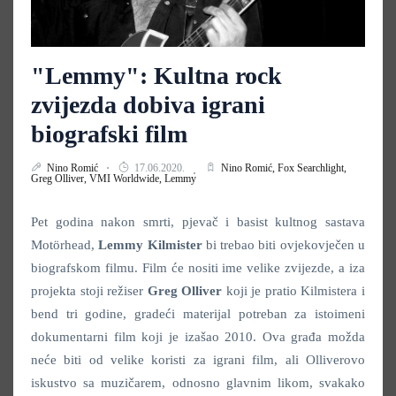
"Lemmy": Kultna rock
zvijezda dobiva igrani
biografski film
Nino Romić
17.06.2020.
Nino Romić,
Fox Searchlight,
Greg Olliver,
VMI Worldwide,
Lemmy
Pet godina nakon smrti, pjevač i basist kultnog sastava
Motörhead,
Lemmy
Kilmister
bi trebao biti ovjekovječen u
biografskom filmu. Film će nositi ime velike zvijezde, a iza
projekta stoji režiser
Greg
Olliver
koji je pratio Kilmistera i
bend tri godine, gradeći materijal potreban za istoimeni
dokumentarni film koji je izašao 2010. Ova građa možda
neće biti od velike koristi za igrani film, ali Olliverovo
iskustvo sa muzičarem, odnosno glavnim likom, svakako