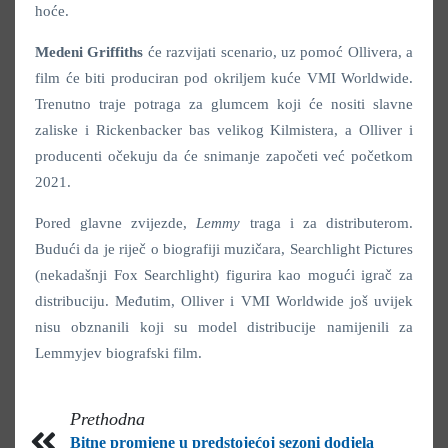
hoće.
Medeni
Griffiths
će razvijati scenario, uz pomoć Ollivera, a
film će biti produciran pod okriljem kuće VMI Worldwide.
Trenutno traje potraga za glumcem koji će nositi slavne
zaliske i Rickenbacker bas velikog Kilmistera, a Olliver i
producenti očekuju da će snimanje započeti već početkom
2021.
Pored glavne zvijezde,
Lemmy
traga i za distributerom.
Budući da je riječ o biografiji muzičara, Searchlight Pictures
(nekadašnji Fox Searchlight) figurira kao mogući igrač za
distribuciju. Međutim, Olliver i VMI Worldwide još uvijek
nisu obznanili koji su model distribucije namijenili za
Lemmyjev biografski film.
Prethodna
Bitne promjene u predstojećoj sezoni dodjela