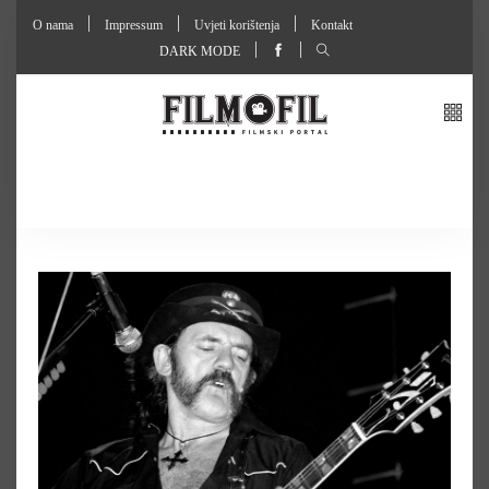
O nama
Impressum
Uvjeti korištenja
Kontakt
DARK MODE