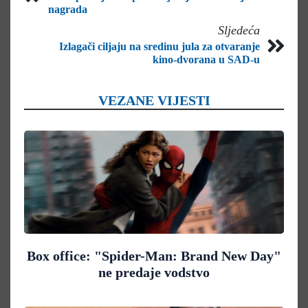
nagrada
Sljedeća
Izlagači ciljaju na sredinu jula za otvaranje
kino-dvorana u SAD-u
VEZANE VIJESTI
Box office: "Spider-Man: Brand New Day"
ne predaje vodstvo