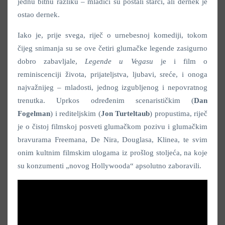
jednu bitnu razliku – mladići su postali starci, ali dernek je
ostao dernek.
Iako je, prije svega, riječ o urnebesnoj komediji, tokom
čijeg snimanja su se ove četiri glumačke legende zasigurno
dobro zabavljale,
Legende u Vegasu
je i film o
reminiscenciji života, prijateljstva, ljubavi, sreće, i onoga
najvažnijeg – mladosti, jednog izgubljenog i nepovratnog
trenutka. Uprkos određenim scenarističkim (
Dan
Fogelman
) i rediteljskim (
Jon Turteltaub
) propustima, riječ
je o čistoj filmskoj posveti glumačkom pozivu i glumačkim
bravurama Freemana, De Nira, Douglasa, Klinea, te svim
onim kultnim filmskim ulogama iz prošlog stoljeća, na koje
su konzumenti „novog Hollywooda“ apsolutno zaboravili.