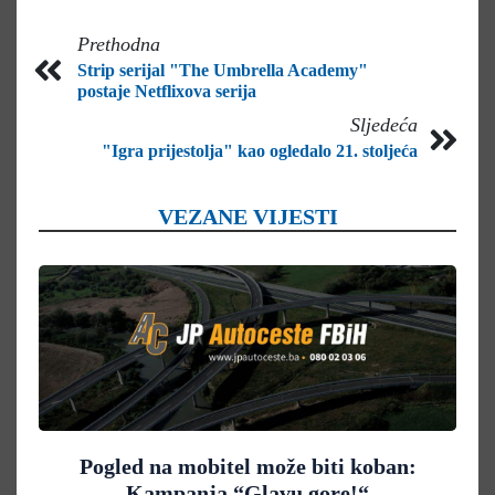
Prethodna
Strip serijal "The Umbrella Academy"
postaje Netflixova serija
Sljedeća
"Igra prijestolja" kao ogledalo 21. stoljeća
VEZANE VIJESTI
Pogled na mobitel može biti koban:
Kampanja “Glavu gore!“