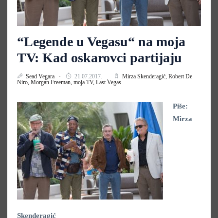
“Legende u Vegasu“ na moja
TV: Kad oskarovci partijaju
Sead Vegara
21.07.2017.
Mirza Skenderagić,
Robert De
Niro,
Morgan Freeman,
moja TV,
Last Vegas
Piše:
Mirza
Skenderagić