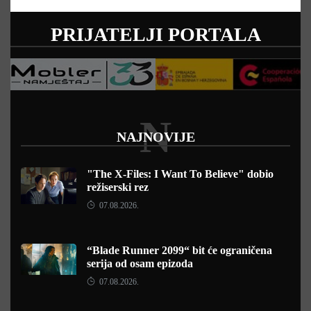
PRIJATELJI PORTALA
N
NAJNOVIJE
"The X-Files: I Want To Believe" dobio
režiserski rez
07.08.2026.
“Blade Runner 2099“ bit će ograničena
serija od osam epizoda
07.08.2026.