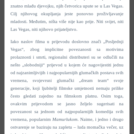
znatno mlađu djevojku, njih četvorica upute se u Las Vegas.
Cilj njihovog okupljanja jeste ponovno proživljavanje
mladosti. Međutim, ništa više nije kao prije. Niti svijet, niti
Las Vegas, niti njihovo prijateljstvo.
Iako naslov filma u prijevodu doslovno znači „Posljednji
Vegas“, zbog implicitne povezanosti sa motivima
prolaznosti i smrti, regionalni distributeri su se odlučili na
nešto „slobodniji“ prijevod u kojem će nagovijestiti jednu
od najzanimljivijih i najpopularnijih glumačkih postava svih
vremena, svojevrsni glumački „dream team“ svoje
generacije, koji ljubitelji filmske umjetnosti nemaju prilike
često gledati zajedno na filmskom platnu. Osim toga,
ovakvim prijevodom se jasno željelo sugerisati na
povezanost sa jednom od najpopularnijih komedija svih
vremena, popularnim
Mamurlukom
. Naime, i jedno i drugo
ostvarenje se baziraju na zapletu – luda momačka večer, uz