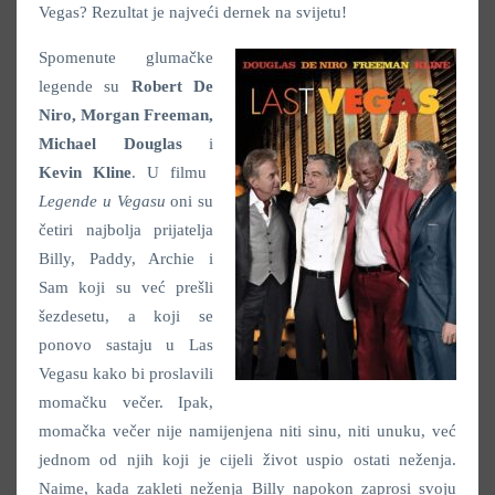
Vegas? Rezultat je najveći dernek na svijetu!
Spomenute glumačke
legende su
Robert De
Niro,
Morgan Freeman,
Michael
Douglas
i
Kevin
Kline
. U filmu
Legende u Vegasu
oni su
četiri najbolja prijatelja
Billy, Paddy, Archie i
Sam koji su već prešli
šezdesetu, a koji se
ponovo sastaju u Las
Vegasu kako bi proslavili
momačku večer. Ipak,
momačka večer nije namijenjena niti sinu, niti unuku, već
jednom od njih koji je cijeli život uspio ostati neženja.
Naime, kada zakleti neženja Billy napokon zaprosi svoju