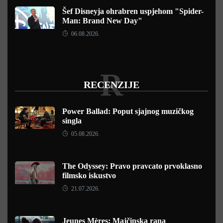
Šef Disneyja ohrabren uspjehom "Spider-
Man: Brand New Day"
06.08.2026.
R
RECENZIJE
Power Ballad: Poput sjajnog muzičkog
singla
05.08.2026.
The Odyssey: Pravo pravcato prvoklasno
filmsko iskustvo
21.07.2026.
Jeunes Mères: Majčinska rana