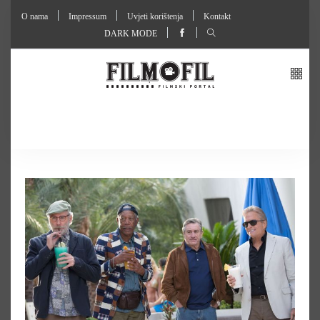
O nama
Impressum
Uvjeti korištenja
Kontakt
DARK MODE