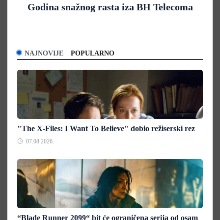
Godina snažnog rasta iza BH Telecoma
NAJNOVIJE
POPULARNO
"The X-Files: I Want To Believe" dobio režiserski rez
07.08.2026.
“Blade Runner 2099“ bit će ograničena serija od osam