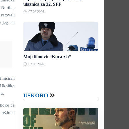
glumačka
ulaznica za 32. SFF
a Northa,
07.08.2026.
ratovali
kojeg su
Moji filmovi: “Kuća zla“
07.08.2026.
iniširali
 Ukoliko
su.
USKORO
kojoj će
 režirala