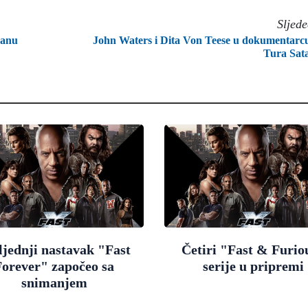
Sljed
ranu
John Waters i Dita Von Teese u dokumentarc
Tura Sat
ljednji nastavak "Fast
Četiri "Fast & Furio
Forever" započeo sa
serije u pripremi
snimanjem