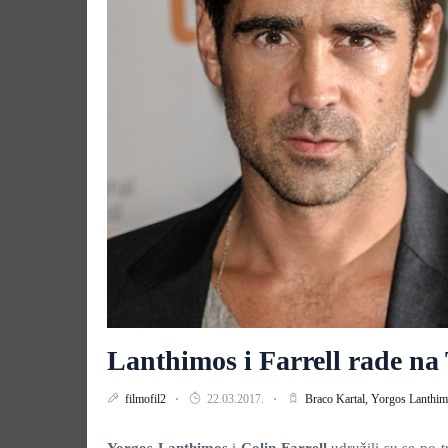
Lanthimos i Farrell rade na 
filmofil2
22.03.2017.
Braco Kartal,
Yorgos Lanthi