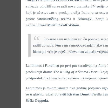
Yorgos Lanthimos
i
Colin Farrell
udružili su se po 
zvijezda udružili su se radi nove dramske TV serije o
koji je učestvovao u prodaji oružja Iranu, a sa ostva
protiv sandinističkog režima u Nikaragvi. Seriju
napisali
Enzo Mileti
i
Scott Wilson
.
Stvarno sam uzbuđen što ću ponovo sarađ
radili do sada. Pun sam samopouzdanja i jako sam u
historiji i vrlo je svjež i relevantan za naše vrijem
Lanthimos i Farrell su po prvi put sarađivali na filmu
produkciju drame
The Killing of a Sacred
Deer
u kojoj
postprodukcija filma bude završena na vrijeme, vjerov
Lanthimos je tokom januara ove godine potpisao ugov
se u glavnoj ulozi pojaviti
Kirsten Dunst
. Farella će
Sofia Coppola
.