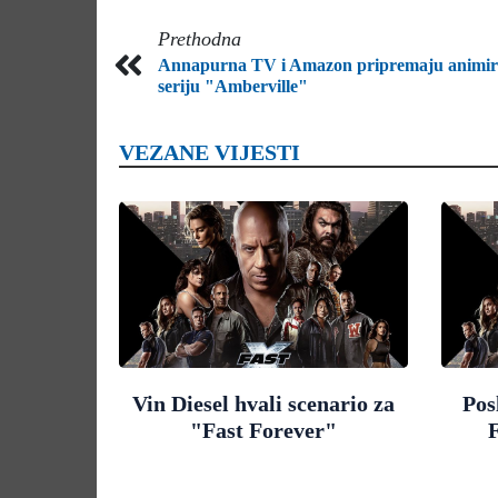
Prethodna
Annapurna TV i Amazon pripremaju animi
seriju "Amberville"
VEZANE VIJESTI
Vin Diesel hvali scenario za
Pos
"Fast Forever"