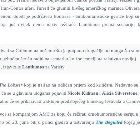
treći put. Prema nedavno objavljenom članku portala Variety, režiser i 
 Iran-Contra aferi. Farrell će glumiti bivšeg američkog marinca Oliver
renom dobiti je podržavao kontraše - antikomunističke gerilce koji su 
 koja još uvijek nema naziv režiraće Lanthimos prema scenariju 
ivati sa Colinom na nečemu što je potpuno drugačije od onoga što smo
zbuđen što ću raditi na scenariju koji se temelji na relativno novijoj
e, izjavio je
Lanthimos
za Variety.
The Lobster
koji je naišao na odličan prijem kod kritičara. Nedavno su f
 će se u glavnim ulogama pojaviti
Nicole Kidman
i
Alicia Silverstone
.
atno će se prikazivati u sklopu predstojećeg filmskog festivala u Canne
or sa kompanijom AMC za koju će režirati crnohumorističnu seriju u 
mo od 23. juna biti u prilici gledati u ostvarenju
The Beguiled
kojeg je