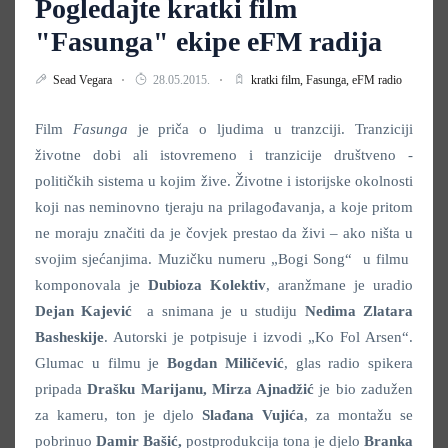
Pogledajte kratki film
"Fasunga" ekipe eFM radija
Sead Vegara
28.05.2015.
kratki film,
Fasunga,
eFM radio
Film
Fasunga
je priča o ljudima u tranzciji. Tranziciji
životne dobi ali istovremeno i tranzicije društveno -
političkih sistema u kojim žive. Životne i istorijske okolnosti
koji nas neminovno tjeraju na prilagođavanja, a koje pritom
ne moraju značiti da je čovjek prestao da živi – ako ništa u
svojim sjećanjima. Muzičku numeru „Bogi Song“ u filmu
komponovala je
Dubioza Kolektiv
, aranžmane je uradio
Dejan Kajević
a snimana je u studiju
Nedima Zlatara
Basheskije
. Autorski je potpisuje i izvodi „Ko Fol Arsen“.
Glumac u filmu je
Bogdan Miličević
, glas radio spikera
pripada
Drašku Marijanu,
Mirza Ajnadžić
je bio zadužen
za kameru, ton je djelo
Slađana
Vujića
, za montažu se
pobrinuo
Damir Bašić,
postprodukcija tona je djelo
Branka