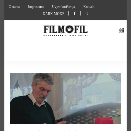
O nama
Impressum
Uvjeti korištenja
Kontakt
DARK MODE