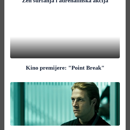
Zen surfanja i adrenalinska akcija
Kino premijere: "Point Break"