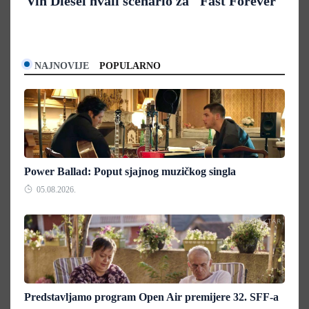
Vin Diesel hvali scenario za "Fast Forever"
NAJNOVIJE
POPULARNO
Power Ballad: Poput sjajnog muzičkog singla
05.08.2026.
Predstavljamo program Open Air premijere 32. SFF-a