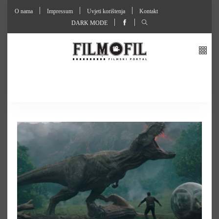
O nama
Impressum
Uvjeti korištenja
Kontakt
DARK MODE