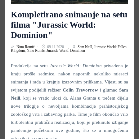
Kompletirano snimanje na setu
filma "Jurassic World:
Dominion"
Nino Romić
09.11.2020.
Sam Neill,
Jurassic World: Fallen
Kingdom,
Nino Romić,
Jurassic World: Dominion
Produkcija na setu
Jurassic World: Dominion
privedena je
kraju prošle sedmice, nakon napornih nekoliko mjeseci
snimanja i rada u krajnje izazovnim prilikama. Vijesti su sa
svijetom podijelili režiser
Colin
Trevorrow
i glumac
Sam
Neill
, koji se vratio ulozi dr. Alana Granta u trećem dijelu
nove trilogije o nevoljama kombinacije prahistorijskog
zoološkog vrta i zabavnog parka. Time je film okončao vrlo
turbolentnu praktičnu realizaciju, koju je prekinulo izbijanje
pandemije početkom ove godine, što se u mnogočemu
odrazilo i na ovaj naslov.