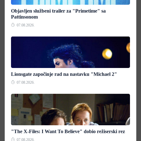
Objavljen službeni trailer za "Primetime" sa
Pattinsonom
07.08.2026.
Lionsgate započinje rad na nastavku "Michael 2"
07.08.2026.
"The X-Files: I Want To Believe" dobio režiserski rez
07.08.2026.