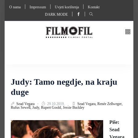
O nama
Impressum
Uvjeti korištenja
Kontakt
DARK MODE
Judy: Tamo negdje, na kraju
duge
Sead Vegara
29.10.2019.
Sead Vegara,
Renée Zellweger,
Rufus Sewell,
Judy,
Rupert Goold,
Jessie Buckley
Piše:
Sead
Vegara