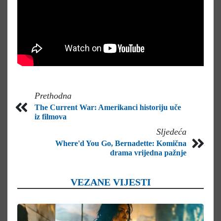
Prethodna
The Current War: Amerikanci historiju uče
iz filmova
Sljedeća
Where'd You Go, Bernadette: Komična
drama vrijedna pažnje
VEZANE VIJESTI