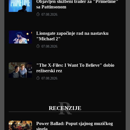
Objavljen službeni trailer za "Primetime"
sa Pattinsonom
07.08.2026.
Lionsgate započinje rad na nastavku
"Michael 2"
07.08.2026.
"The X-Files: I Want To Believe" dobio
režiserski rez
07.08.2026.
R
RECENZIJE
Power Ballad: Poput sjajnog muzičkog
singla