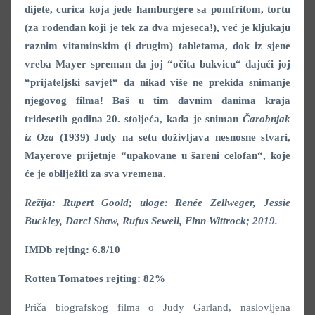
dijete, curica koja jede hamburgere sa pomfritom, tortu
(za rođendan koji je tek za dva mjeseca!), već je kljukaju
raznim vitaminskim (i drugim) tabletama, dok iz sjene
vreba Mayer spreman da joj “očita bukvicu“ dajući joj
“prijateljski savjet“ da nikad više ne prekida snimanje
njegovog filma! Baš u tim davnim danima kraja
tridesetih godina 20. stoljeća, kada je sniman
Čarobnjak
iz Oza
(1939) Judy na setu doživljava nesnosne stvari,
Mayerove prijetnje “upakovane u šareni celofan“, koje
će je obilježiti za sva vremena.
Režija: Rupert Goold; uloge: Renée Zellweger, Jessie
Buckley, Darci Shaw, Rufus Sewell, Finn Wittrock; 2019.
IMDb rejting: 6.8/10
Rotten Tomatoes rejting: 82%
Priča biografskog filma o Judy Garland, naslovljena