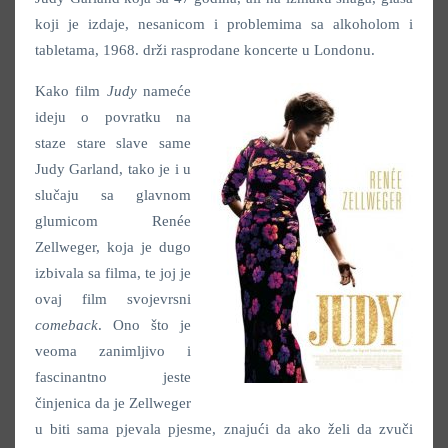
koji je izdaje, nesanicom i problemima sa alkoholom i
tabletama, 1968. drži rasprodane koncerte u Londonu.
Kako film
Judy
nameće
ideju o povratku na
staze stare slave same
Judy Garland, tako je i u
slučaju sa glavnom
glumicom Renée
Zellweger, koja je dugo
izbivala sa filma, te joj je
ovaj film svojevrsni
comeback
. Ono što je
veoma zanimljivo i
fascinantno jeste
činjenica da je Zellweger
u biti sama pjevala pjesme, znajući da ako želi da zvuči