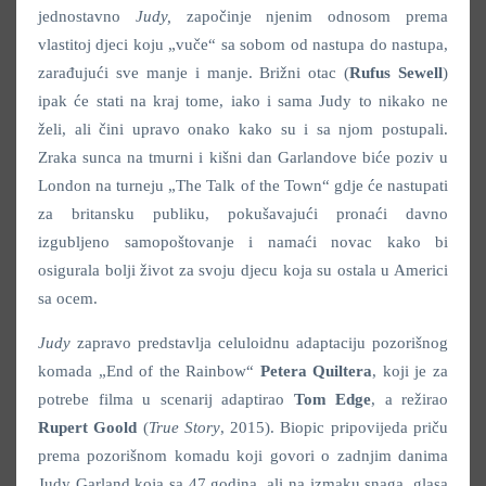
jednostavno
Judy,
započinje njenim odnosom prema
vlastitoj djeci koju „vuče“ sa sobom od nastupa do nastupa,
zarađujući sve manje i manje. Brižni otac (
Rufus Sewell
)
ipak će stati na kraj tome, iako i sama Judy to nikako ne
želi, ali čini upravo onako kako su i sa njom postupali.
Zraka sunca na tmurni i kišni dan Garlandove biće poziv u
London na turneju „The Talk of the Town“ gdje će nastupati
za britansku publiku, pokušavajući pronaći davno
izgubljeno samopoštovanje i namaći novac kako bi
osigurala bolji život za svoju djecu koja su ostala u Americi
sa ocem.
Judy
zapravo predstavlja celuloidnu adaptaciju pozorišnog
komada „End of the Rainbow“
Petera Quiltera
, koji je za
potrebe filma u scenarij adaptirao
Tom Edge
, a režirao
Rupert Goold
(
True Story
, 2015). Biopic pripovijeda priču
prema pozorišnom komadu koji govori o zadnjim danima
Judy Garland koja sa 47 godina, ali na izmaku snaga, glasa