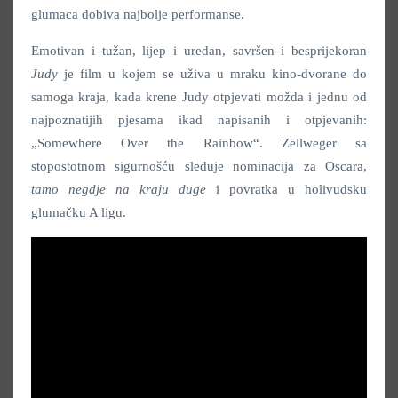
glumaca dobiva najbolje performanse.
Emotivan i tužan, lijep i uredan, savršen i besprijekoran
Judy
je film u kojem se uživa u mraku kino-dvorane do
samoga kraja, kada krene Judy otpjevati možda i jednu od
najpoznatijih pjesama ikad napisanih i otpjevanih:
„Somewhere Over the Rainbow“. Zellweger sa
stopostotnom sigurnošću sleduje nominacija za Oscara,
tamo negdje na kraju duge
i povratka u holivudsku
glumačku A ligu.