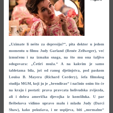
„Uzimate li nešto za depresiju?“, pita doktor u jedom
momentu u filmu Judy Garland (Renée Zellweger), već
izmučenu i na izmaku snaga, na što mu ona šaljivo
odogovara: „Četiri muža.“ A na kakvim je samo
tabletama bila, još od ranog djetinjstva, pod paskom
Louisa B. Mayera (Richard Cordery), šefa filmskog
studija MGM, koji ju je „brendirao“ i načinio onim što će
na kraju i postati: prava pravcata holivudska zvijezda,
ali i dobra američka djevojka iz komšiluka. U par
flešbekova vidimo upravo malu i mladu Judy (Darci
Shaw), kako pokušava, i ne uspijeva, biti „normalno“