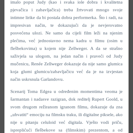
imalo poput Judy (kao i svaka iole dobra i kvalitetna
pjevačica i zabavljačica) treba žrtvovati mnogo svoje
intimne lirike da bi postala dobra performerka. Što i radi, na
impresivan način, te dokazujući da je nevjerovatno
posvećena ulozi. Ne samo da cijeli film leži na njenim
plećima, već jednostavno nema kadra u filmu (osim u
flešbekovima) u kojem nije Zellweger. A da se strašno
saživjela sa ulogom, na jedan način i praveći od Judy
mučenicu, Renée Zellweger dokazuje da nije samo glumica
koja glumi glumicu/zabavljačicu već da je na izvjestan
način uskrsnula Garlandovu.
Scenarij Toma Edgea u određenim momentima veoma je
šarmantan i nadasve razigran, dok reditelj Rupert Goold, u
svom drugom režiranom igranom filmu, dokazuje da zna
„uhvatiti“ emociju na filmsku traku, ili digitalne piksele, ako
nije u pitanju celuloid već digitala. Vješto vodi priču,
ispreplićući flešbekove sa (filmskim) prezentom, a od