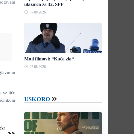
ootovani
ulaznica za 32. SFF
07.08.2026.
Moji filmovi: “Kuća zla“
07.08.2026.
uglavnom
 se tiče
USKORO
ječnikom
eća