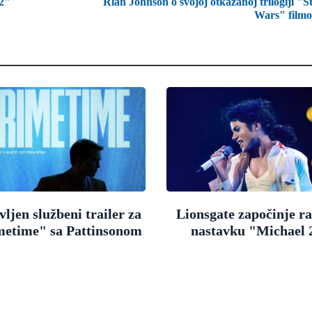
 2"
Rian Johnson o svojoj otkazanoj trilogiji "S
Wars" film
ljen službeni trailer za
Lionsgate započinje r
metime" sa Pattinsonom
nastavku "Michael 