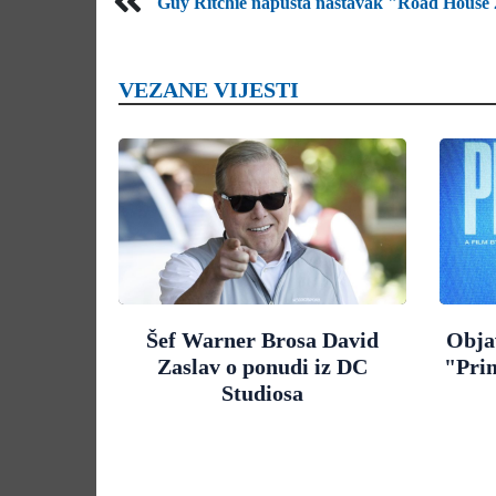
Guy Ritchie napušta nastavak "Road House
VEZANE VIJESTI
Šef Warner Brosa David
Objav
Zaslav o ponudi iz DC
"Pri
Studiosa