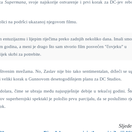
 za
Supermana,
svoje najskorije ostvarenje i prvi korak za DC-jev reb
lici na podršci ukazanoj njegovom filmu.
entuzijazmu i lijepim riječima preko zadnjih nekoliko dana. Imali smo
 godina, a meni je drago što sam stvorio film posvećen "čovjeku" u
jek skrbi za potrebite.
uštvenim mrežama. No, Zaslav nije bio tako sentimentalan, držeći se 
prvi veliki korak u Gunnovom desetogodišnjem planu za DC Studios.
dolara, čime se ubraja među najuspješnije debije u tekućoj godini. Što
ov superherojski spektakl je položio prvu parcijalu, da se poslužimo r
rok.
Sljed