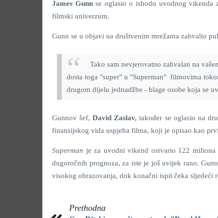
James Gunn
se oglasio o ishodu uvodnog vikenda
filmski univerzum.
Gunn se u objavi na društvenim mrežama zahvalio pub
Tako sam nevjerovatno zahvalan na vašem 
dosta toga "super" u "Superman" filmovima tokom
drugom dijelu jednadžbe - blage osobe koja se uvi
Gunnov šef,
David Zaslav,
također se oglasio na dr
finansijskog vida uspjeha filma, koji je opisao kao 
Superman
je za uvodni vikend ostvario 122 miliona 
dugoročnih prognoza, za iste je još uvijek rano. Gunn
visokog obrazovanja, dok konačni ispit čeka sljedeći 
Prethodna