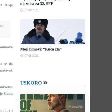
ulaznica za 32. SFF
ef DC-ja
07.08.2026.
smu
 Gunnove
Moji filmovi: “Kuća zla“
07.08.2026.
i se da
nastavak
USKORO
onkretan
 je Gunn
movima i