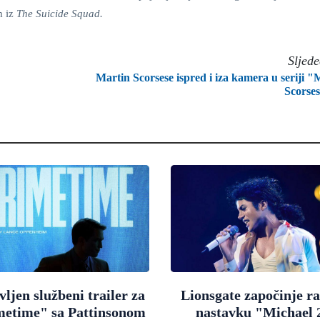
m iz
The Suicide Squad.
Sljed
Martin Scorsese ispred i iza kamera u seriji "
Scorse
ljen službeni trailer za
Lionsgate započinje r
metime" sa Pattinsonom
nastavku "Michael 