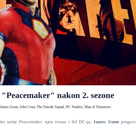
 "Peacemaker" nakon 2. sezone
James Gunn,
John Cena,
The Suicide Squad,
DC Studios,
Man of Tomorrow
ske serije
Peacemaker,
njen tvorac i šef DC-ja,
James Gunn
progovo