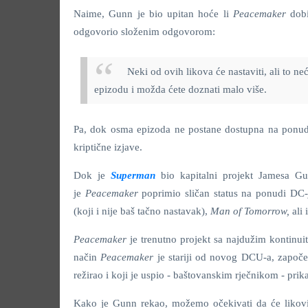
Naime, Gunn je bio upitan hoće li
Peacemaker
dob
odgovorio složenim odgovorom:
Neki od ovih likova će nastaviti, ali to n
epizodu i možda ćete doznati malo više.
Pa, dok osma epizoda ne postane dostupna na ponu
kriptične izjave.
Dok je
Superman
bio kapitalni projekt Jamesa G
je
Peacemaker
poprimio sličan status na ponudi DC-
(koji i nije baš tačno nastavak),
Man of Tomorrow,
ali
Peacemaker
je trenutno projekt sa najdužim kontin
način
Peacemaker
je stariji od novog DCU-a, započe
režirao i koji je uspio - baštovanskim rječnikom - pri
Kako je Gunn rekao, možemo očekivati da će likov