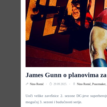
James Gunn o planovima za
Nino Romić
29.09.2025.
Nino Romić,
Peacemaker,
Uoči velike završnice 2. sezone DC-jeve superheroj
mogućoj 3. sezoni i budućnosti serije.