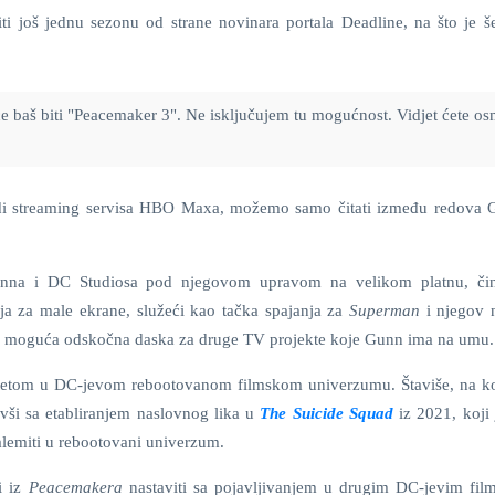
iti još jednu sezonu od strane novinara portala Deadline, na što je š
eće baš biti "Peacemaker 3". Ne isključujem tu mogućnost. Vidjet ćete o
di streaming servisa HBO Maxa, možemo samo čitati između redova
unna
i DC Studiosa pod njegovom upravom na velikom platnu, čin
ja za male ekrane, služeći kao tačka spajanja za
Superman
i njegov 
 i moguća odskočna daska za druge TV projekte koje Gunn ima na umu.
uitetom u DC-jevom rebootovanom filmskom univerzumu. Štaviše, na k
vši sa etabliranjem naslovnog lika u
The Suicide Squad
iz 2021, koji
kalemiti u rebootovani univerzum.
i iz
Peacemakera
nastaviti sa pojavljivanjem u drugim DC-jevim fil