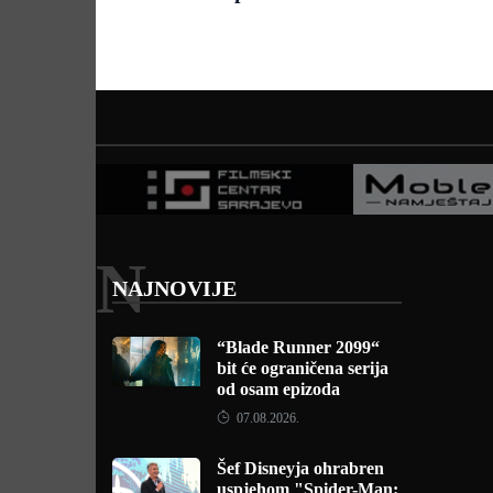
N
NAJNOVIJE
“Blade Runner 2099“
bit će ograničena serija
od osam epizoda
07.08.2026.
Šef Disneyja ohrabren
uspjehom "Spider-Man: