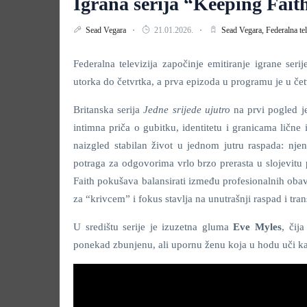
Igrana serija “Keeping Fai
Sead Vegara
21.01.2026.
Sead Vegara,
Federalna tel
Federalna televizija započinje emitiranje igrane seri
utorka do četvrtka, a prva epizoda u programu je u čet
Britanska serija
Jedne srijede ujutro
na prvi pogled je
intimna priča o gubitku, identitetu i granicama lične i
naizgled stabilan život u jednom jutru raspada: nj
potraga za odgovorima vrlo brzo prerasta u slojevitu 
Faith pokušava balansirati između profesionalnih obave
za “krivcem” i fokus stavlja na unutrašnji raspad i tra
U središtu serije je izuzetna gluma
Eve Myles
, čij
ponekad zbunjenu, ali upornu ženu koja u hodu uči kak