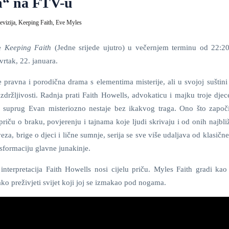
th“ na FTV-u
evizija,
Keeping Faith,
Eve Myles
je
Keeping Faith
(Jedne srijede ujutro) u večernjem terminu od 22:20
vrtak, 22. januara.
 pravna i porodična drama s elementima misterije, ali u svojoj suštini 
zdržljivosti. Radnja prati Faith Howells, advokaticu i majku troje djece
en suprug Evan misteriozno nestaje bez ikakvog traga. Ono što započ
priču o braku, povjerenju i tajnama koje ljudi skrivaju i od onih najbl
za, brige o djeci i lične sumnje, serija se sve više udaljava od klasičn
nsformaciju glavne junakinje.
a interpretacija Faith Howells nosi cijelu priču. Myles Faith gradi kao
o preživjeti svijet koji joj se izmakao pod nogama.