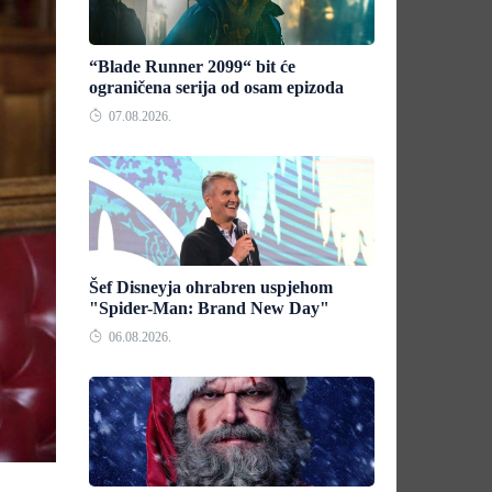
“Blade Runner 2099“ bit će
ograničena serija od osam epizoda
07.08.2026.
Šef Disneyja ohrabren uspjehom
"Spider-Man: Brand New Day"
06.08.2026.