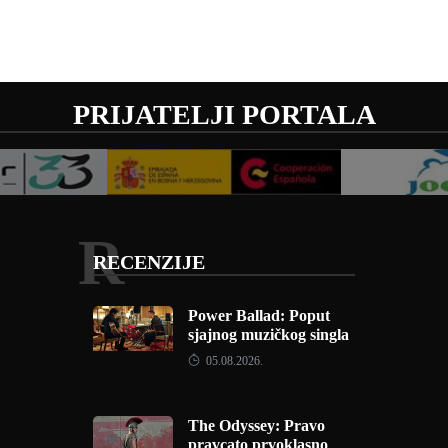
PRIJATELJI PORTALA
R
RECENZIJE
Power Ballad: Poput
sjajnog muzičkog singla
05.08.2026.
The Odyssey: Pravo
pravcato prvoklasno