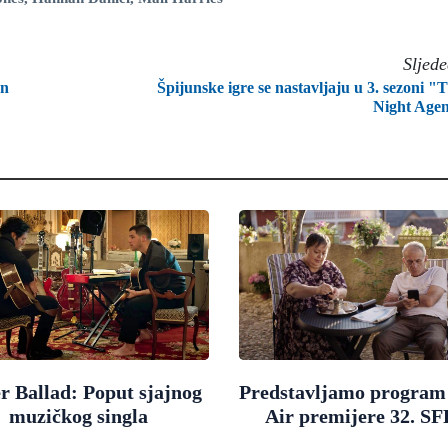
Sljed
en
Špijunske igre se nastavljaju u 3. sezoni "
Night Age
r Ballad: Poput sjajnog
Predstavljamo progra
muzičkog singla
Air premijere 32. SF