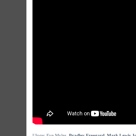
Uloge: Eve Myles,
Bradley Freegard, Mark Lewis Jo