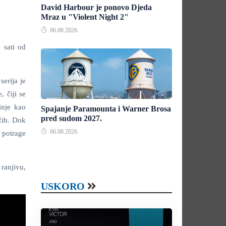
David Harbour je ponovo Djeda
Mraz u "Violent Night 2"
06.08.2026.
 sati od
serija je
, čiji se
inje kao
Spajanje Paramounta i Warner Brosa
pred sudom 2027.
ižih. Dok
06.08.2026.
e potrage
 ranjivu,
USKORO