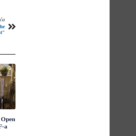
eća
The
nt"
m Open
F-a