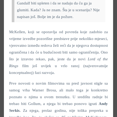
Gandalf biti upleten i da se nadaju da ću ga ja
glumiti. Kada? Ja ne znam. Šta je u scenariju? Nije
napisan još. Bolje im je da požure.
McKellen, koji se oporavlja od povreda koje zadobio za
vrijeme izvedbe pozorišne predstave prije nekoliko mjeseci,
vjerovatno između redova želi reći da je njegova dostupnost
ograničena i da će u budućnosti biti samo ograničenija. Ono
što je izravno rekao, pak, jeste da je novi
Lord of the
Rings
film još uvijek u vrlo ranoj (najverovatnije
konceptualnoj) fazi razvoja.
Prve novosti o novim filmovima su pred javnost stigle sa
samog vrha Warner Brosa, ali malo toga je konkretno
poznato o njima u ovom trenutku. U središtu radnje bi
trebao biti Gollum, a njega bi trebao ponovo igrati
Andy
Serkis.
Za njega, prolaz godina, nije tolika prepreka u