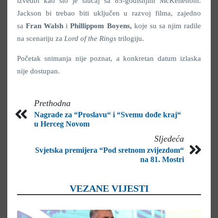
izvedbi kao što je slučaj sa 85-godišnjim McKellenom.
Jackson bi trebao biti uključen u razvoj filma, zajedno
sa
Fran Walsh
i
Phillippom Boyens,
koje su sa njim radile
na scenariju za
Lord of the Rings
trilogiju.
Početak snimanja nije poznat, a konkretan datum izlaska
nije dostupan.
Prethodna
Nagrade za “Proslavu“ i “Svemu dođe kraj“
u Herceg Novom
Sljedeća
Svjetska premijera “Pod sretnom zvijezdom“
na 81. Mostri
VEZANE VIJESTI