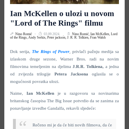
Ian McKellen o ulozi u novom
"Lord of The Rings" filmu
Nino Romić
03.09.2024.
Nino Romić,
Ian McKellen,
Lord
of the Rings,
Andy Serkis,
Peter jackson,
J. R. R. Tolkien,
Fran Walsh
Dok serija,
The Rings of Power
,
privlači pažnju medija sa
izlaskom druge sezone, Warner Bros. radi na novim
filmovima temeljenim na djelima
J.R.R. Tolkiena,
a jedna
od zvijezda trilogije
Petera Jacksona
oglasila se o
mogućnosti povratka ulozi.
Naime,
Ian McKellen
je u razgovoru sa novinarima
britanskog časopisa The Big Issue potvrdio da se zanima za
ponavljanje izvedbe Gandalfa, rekavši sljedeće:
Rečeno mi je da će biti novih filmova, da će