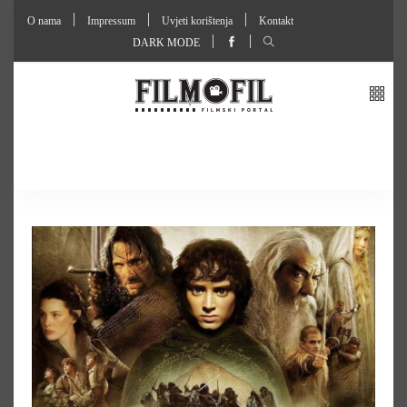
O nama
Impressum
Uvjeti korištenja
Kontakt
DARK MODE