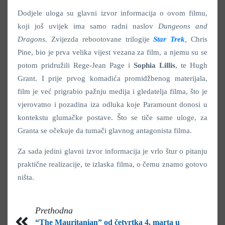
Dodjele uloga su glavni izvor informacija o ovom filmu,
koji još uvijek ima samo radni naslov
Dungeons and
Dragons
.
Zvijezda rebootovane trilogije
Star Trek
,
Chris
Pine, bio je prva velika vijest vezana za film, a njemu su se
potom pridružili Rege-Jean Page i
Sophia
Lillis
, te Hugh
Grant. I prije prvog komadića promidžbenog materijala,
film je već prigrabio pažnju medija i gledatelja filma, što je
vjerovatno i pozadina iza odluka koje Paramount donosi u
kontekstu glumačke postave. Što se tiče same uloge, za
Granta se očekuje da tumači glavnog antagonista filma.
Za sada jedini glavni izvor informacija je vrlo štur o pitanju
praktične realizacije, te izlaska filma, o čemu znamo gotovo
ništa.
Prethodna
“The Mauritanian” od četvrtka 4. marta u