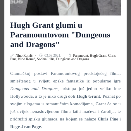
Hugh Grant glumi u
Paramountovom "Dungeons
and Dragons"
Nino Romić
03.03.2021.
Paramount,
Hugh Grant,
Chris
Pine,
Nino Romić,
Sophia Lillis,
Dungeons and Dragons
Glumačkoj postavi Paramountovog predstojećeg filma,
smještenog u svijetu epske fantastike iz popularne igre
Dungeons and Dragons
,
pristupa još jedno veliko ime
Hollywooda, a to je niko drugi doli
Hugh
Grant
. Poznat po
svojim ulogama u romantičnim komedijama, Grant će se u
još uvijek nenaslovljenom filmu latiti mačeva i čarolija, te
pridružiti spisku glumaca, na kojem se nalaze
Chris
Pine
i
Rege
-
Jean
Page
.