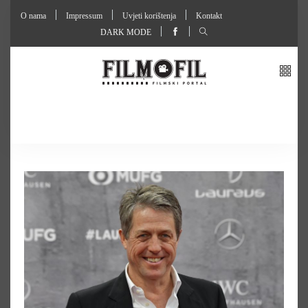
O nama
Impressum
Uvjeti korištenja
Kontakt
DARK MODE