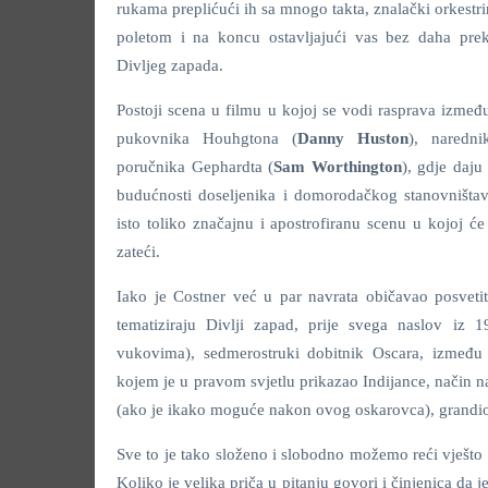
rukama preplićući ih sa mnogo takta, znalački orkestri
poletom i na koncu ostavljajući vas bez daha pre
Divljeg zapada.
Postoji scena u filmu u kojoj se vodi rasprava između 
pukovnika Houhgtona (
Danny Huston
), naredni
poručnika Gephardta (
Sam Worthington
), gdje daju
budućnosti doseljenika i domorodačkog stanovništava
isto toliko značajnu i apostrofiranu scenu u kojoj će
zateći.
Iako je Costner već u par navrata običavao posvetiti
tematiziraju Divlji zapad, prije svega naslov iz 
vukovima), sedmerostruki dobitnik Oscara, između o
kojem je u pravom svjetlu prikazao Indijance, način na
(ako je ikako moguće nakon ovog oskarovca), grandio
Sve to je tako složeno i slobodno možemo reći vješto ut
Koliko je velika priča u pitanju govori i činjenica da 