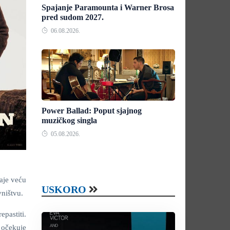
Spajanje Paramounta i Warner Brosa
pred sudom 2027.
06.08.2026.
Power Ballad: Poput sjajnog
muzičkog singla
05.08.2026.
daje veću
USKORO
ništvu.
epastiti.
s očekuje