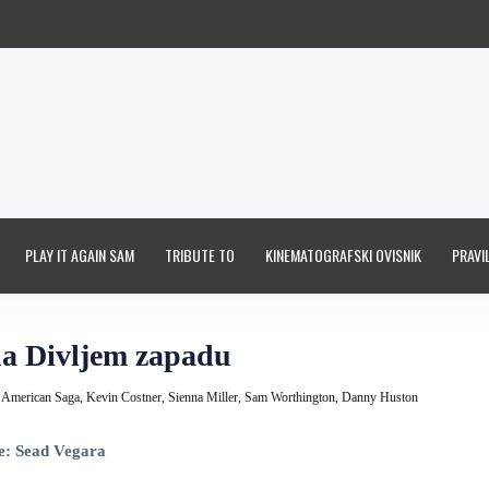
PLAY IT AGAIN SAM
TRIBUTE TO
KINEMATOGRAFSKI OVISNIK
PRAVIL
na Divljem zapadu
 American Saga,
Kevin Costner,
Sienna Miller,
Sam Worthington,
Danny Huston
e: Sead Vegara