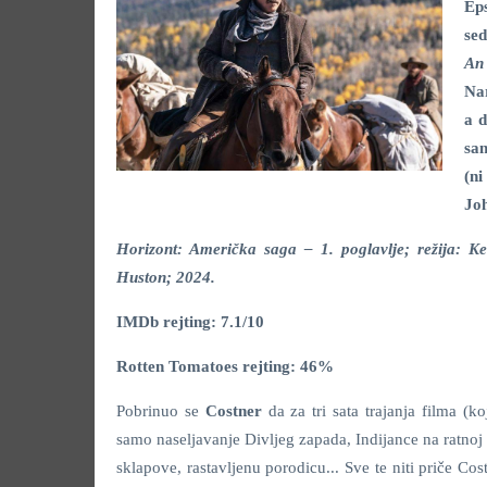
Eps
sed
An
Nar
a d
sam
(n
Jo
Horizont: Američka saga – 1. poglavlje; režija: K
Huston; 2024.
IMDb rejting: 7.1/10
Rotten Tomatoes rejting: 46%
Pobrinuo se
Costner
da za tri sata trajanja filma (k
samo naseljavanje Divljeg zapada, Indijance na ratnoj s
sklapove, rastavljenu porodicu... Sve te niti priče Co