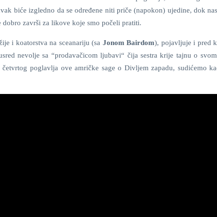
k biće izgledno da se određene niti priče (napokon) ujedine, dok nas
e dobro završi za likove koje smo počeli pratiti.
žije i koatorstva na sceanariju (sa
Jonom Bairdom
), pojavljuje i pred
sred nevolje sa “prodavačicom ljubavi“ čija sestra krije tajnu o svom 
eg i četvrtog poglavlja ove amričke sage o Divljem zapadu, sudićemo k