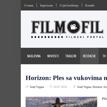
O nama
Impressum
Uvjeti korištenja
Kontakt
NASLOVNA
NOVOSTI
TRAILERI
RECENZIJE
TV
Horizon: Ples sa vukovima 
Sead Vegara
04.07.2024.
Sead Vegara,
Horizon: An
Piš