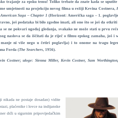
ko trajanje za epsku temu! Toliko trebate da znate kada se uputit
me umjetnosti na projekciju novog filma u režiji Kevina Costnera,
 American Saga – Chapter 1
(Horizont: Američka saga – 1. poglavlje
avno, još podataka bi bilo zgodno imati, ali ono što se još da otkriti
a se ne pokvari ugođaj gledanja, svakako ne može stati u prvu reče
og naslova se da iščitati da je riječ o filmu epskog zamaha, još i 
i manje ni više nego u četiri poglavlja) i to onome na tragu leg
hna Forda (
The Searchers
, 1956).
evin Costner; uloge: Sienna Miller, Kevin Costner, Sam Worthingto
oji nikada ne postaje dosadan) vidite
tazi, plaćenike i lovce na indijanske
stner drži u sigurnim pripovijedačkim