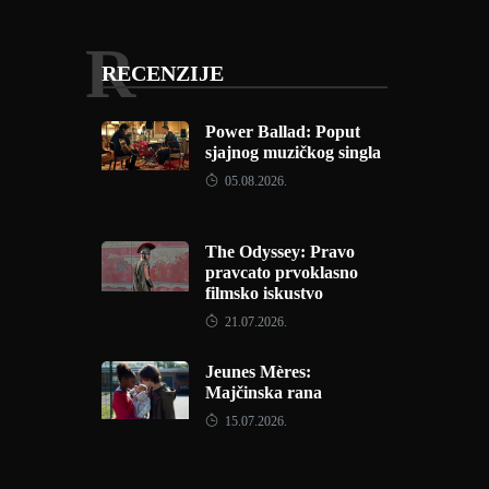
R
RECENZIJE
Power Ballad: Poput
sjajnog muzičkog singla
05.08.2026.
The Odyssey: Pravo
pravcato prvoklasno
filmsko iskustvo
21.07.2026.
Jeunes Mères:
Majčinska rana
15.07.2026.