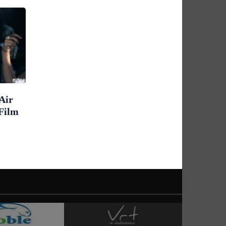
Air
 Film