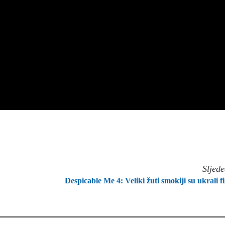
Sljed
Despicable Me 4: Veliki žuti smokiji su ukrali f