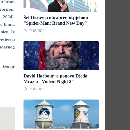
e u hram
Horizon:
, 2024).
Šef Disneyja ohrabren uspjehom
"Spider-Man: Brand New Day"
 o filmu,
06.08.2026.
nicu. Iz
westernu
endarnog
n, Danny
David Harbour je ponovo Djeda
Mraz u "Violent Night 2"
06.08.2026.