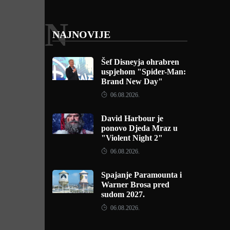
N
NAJNOVIJE
Šef Disneyja ohrabren
uspjehom "Spider-Man:
Brand New Day"
06.08.2026.
David Harbour je
ponovo Djeda Mraz u
"Violent Night 2"
06.08.2026.
Spajanje Paramounta i
Warner Brosa pred
sudom 2027.
06.08.2026.