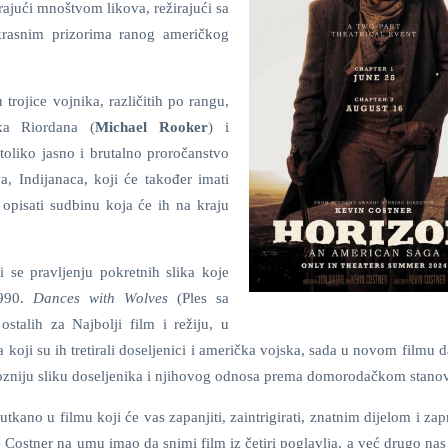
rajući mnoštvom likova, režirajući sa
krasnim prizorima ranog američkog
trojice vojnika, različitih po rangu,
ka Riordana (
Michael Rooker
) i
 toliko jasno i brutalno proročanstvo
, Indijanaca, koji će također imati
 opisati sudbinu koja će ih na kraju
 se pravljenju pokretnih slika koje
1990.
Dances with Wolves
(Ples sa
stalih za Najbolji film i režiju, u
 koji su ih tretirali doseljenici i američka vojska, sada u novom filmu 
zniju sliku doseljenika i njihovog odnosa prema domorodačkom stanov
kano u filmu koji će vas zapanjiti, zaintrigirati, znatnim dijelom i zapr
je Costner na umu imao da snimi film iz četiri poglavlja, a već drugo na