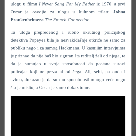
ulogu u filmu
I Never Sang For My Father
iz 1970, a prvi
Oscar je osvojio za ulogu u kultnom trileru
Johna
Frankenheimera
The French Connection
.
Ta uloga prepredenog i rubno okrutnog policijskog
detektiva Popeyea bila je nesvakidašnje otkriće ne samo za
publiku nego i za samog Hackmana. U kasnijim intervjuima
je priznao da nije baš bio siguran šta reditelj želi od njega, te
da je sumnjao u svoje sposobnosti da postane surovi
policajac koji ne preza ni od čega. Ali, sebi, pa onda i
svima, dokazao je da su mu sposobnosti mnogo veće nego
što je mislio, a Oscar je samo dokaz tome.