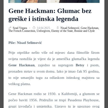
Gene Hackman: Glumac bez
greške i istinska legenda
Sead Vegara
14.04.2025.
Nisad Selimović,
Gene Hackman,
The French Connection,
Unforgiven,
Enemy of the State,
Bonnie and Clyde
Piše: Nisad Selimović
Prije otprilike nešto više od mjesec dana filmofile širom
svijeta rastužila je vijest da je američka glumačka legenda
Gene Hackman
, zajedno sa suprugom
Betsy
i psom,
pronađen mrtav u svom domu. Iako je imao čak 95 godina,
to nije umanjilo tugu za odlaskom istinskog majstora sa
velikog platna.
Gene Hackman rodio se 1930. u Kaliforniji, a glumom se
počeo baviti 1956. Pridružio se trupi Pasadena Playhouse,
grupi izvođača i umjetnika. Upravo tu je upoznao svog