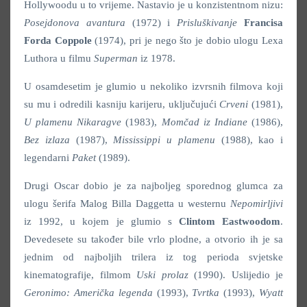
Hollywoodu u to vrijeme. Nastavio je u konzistentnom nizu:
Posejdonova avantura
(1972) i
Prisluškivanje
Francisa
Forda Coppole
(1974), pri je nego što je dobio ulogu Lexa
Luthora u filmu
Superman
iz 1978.
U osamdesetim je glumio u nekoliko izvrsnih filmova koji
su mu i odredili kasniju karijeru, uključujući
Crveni
(1981),
U plamenu Nikaragve
(1983),
Momčad iz Indiane
(1986),
Bez izlaza
(1987),
Mississippi u plamenu
(1988), kao i
legendarni
Paket
(1989).
Drugi Oscar dobio je za najboljeg sporednog glumca za
ulogu šerifa Malog Billa Daggetta u westernu
Nepomirljivi
iz 1992, u kojem je glumio s
Clintom Eastwoodom
.
Devedesete su također bile vrlo plodne, a otvorio ih je sa
jednim od najboljih trilera iz tog perioda svjetske
kinematografije, filmom
Uski prolaz
(1990). Uslijedio je
Geronimo: Američka legenda
(1993),
Tvrtka
(1993),
Wyatt