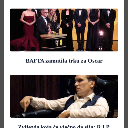
BAFTA zamutila trku za Oscar
Zvijezda koja će vječno da sija: R.I.P.