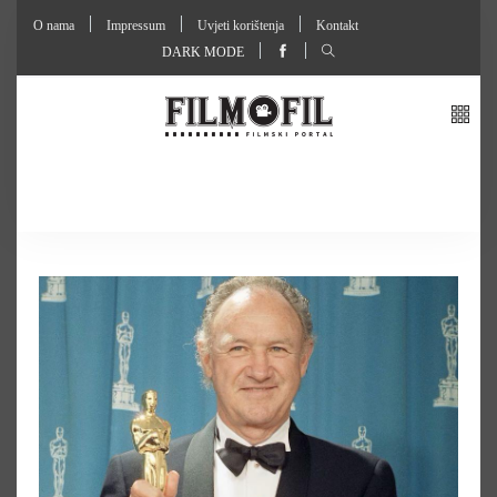
O nama
Impressum
Uvjeti korištenja
Kontakt
DARK MODE