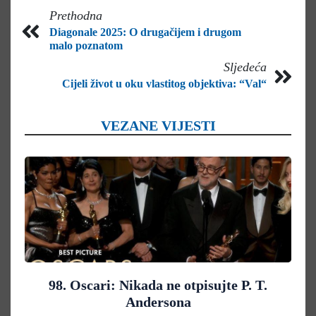
Prethodna
Diagonale 2025: O drugačijem i drugom
malo poznatom
Sljedeća
Cijeli život u oku vlastitog objektiva: “Val“
VEZANE VIJESTI
98. Oscari: Nikada ne otpisujte P. T.
Andersona