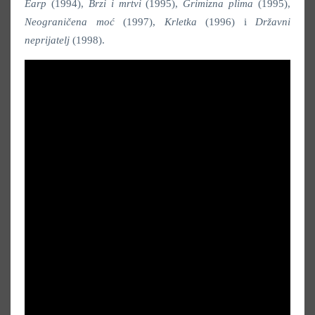
Earp
(1994),
Brzi i mrtvi
(1995),
Grimizna plima
(1995),
Neograničena moć
(1997),
Krletka
(1996) i
Državni
neprijatelj
(1998).