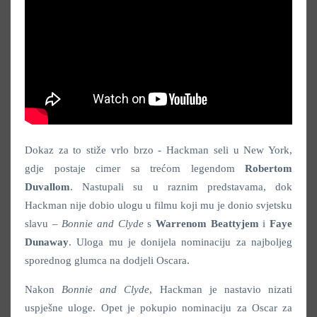
Dokaz za to stiže vrlo brzo - Hackman seli u New York,
gdje postaje cimer sa trećom legendom
Robertom
Duvallom
. Nastupali su u raznim predstavama, dok
Hackman nije dobio ulogu u filmu koji mu je donio svjetsku
slavu –
Bonnie and Clyde
s
Warrenom Beattyjem
i
Faye
Dunaway
. Uloga mu je donijela nominaciju za najboljeg
sporednog glumca na dodjeli Oscara.
Nakon
Bonnie and Clyde
, Hackman je nastavio nizati
uspješne uloge. Opet je pokupio nominaciju za Oscar za