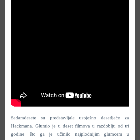
Sedamdesete su predstavljale uspješno desetljeće za
Hackmana. Glumio je u deset filmova u razdoblju od tri
godine, što ga je učinilo najplodnijim glumcem u