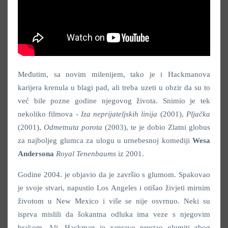
Međutim, sa novim milenijem, tako je i Hackmanova
karijera krenula u blagi pad, ali treba uzeti u obzir da su to
već bile pozne godine njegovog života. Snimio je tek
nekoliko filmova -
Iza neprijateljskih linija
(2001),
Pljačka
(2001),
Odmetnuta porota
(2003), te je dobio Zlatni globus
za najboljeg glumca za ulogu u urnebesnoj komediji
Wesa
Andersona
Royal Tenenbaums
iz 2001.
Godine 2004. je objavio da je završio s glumom. Spakovao
je svoje stvari, napustio Los Angeles i otišao živjeti mirnim
životom u New Mexico i više se nije osvrnuo. Neki su
isprva mislili da šokantna odluka ima veze s njegovim
brakom. Ali, Hackman je zapravo prestao glumiti zbog