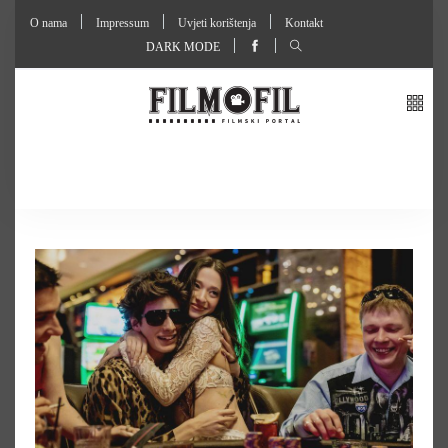
O nama
Impressum
Uvjeti korištenja
Kontakt
DARK MODE