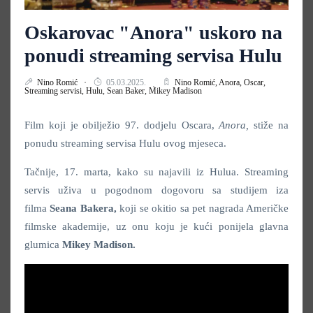
Oskarovac "Anora" uskoro na
ponudi streaming servisa Hulu
Nino Romić
05.03.2025.
Nino Romić,
Anora,
Oscar,
Streaming servisi,
Hulu,
Sean Baker,
Mikey Madison
Film koji je obilježio 97. dodjelu Oscara,
Anora,
stiže na
ponudu streaming servisa Hulu ovog mjeseca.
Tačnije, 17. marta, kako su najavili iz Hulua. Streaming
servis uživa u pogodnom dogovoru sa studijem iza
filma
Seana Bakera,
koji se okitio sa pet nagrada Američke
filmske akademije, uz onu koju je kući ponijela glavna
glumica
Mikey Madison.