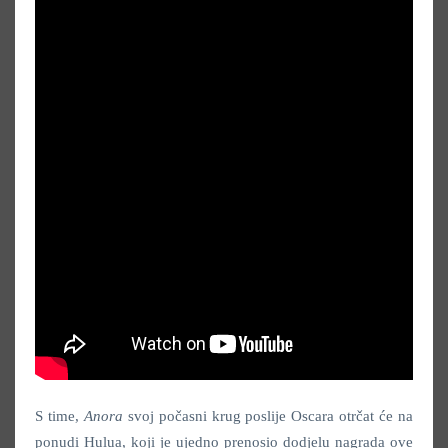
S time,
Anora
svoj počasni krug poslije Oscara otrčat će na
ponudi Hulua, koji je ujedno prenosio dodjelu nagrada ove