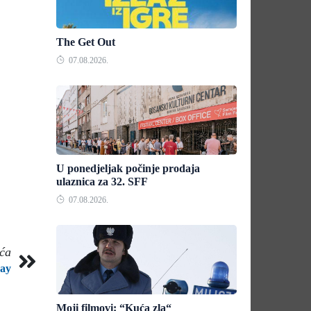
The Get Out
07.08.2026.
U ponedjeljak počinje prodaja
ulaznica za 32. SFF
07.08.2026.
eća
ay
Moji filmovi: “Kuća zla“