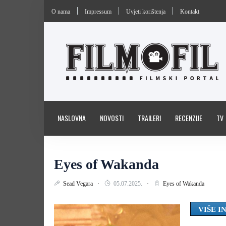
O nama
Impressum
Uvjeti korištenja
Kontakt
NASLOVNA
NOVOSTI
TRAILERI
RECENZIJE
TV
Eyes of Wakanda
Sead Vegara
05.07.2025.
Eyes of Wakanda
VIŠE 