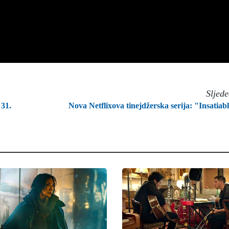
Sljed
31.
Nova Netflixova tinejdžerska serija: "Insatiab