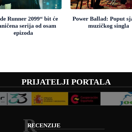
de Runner 2099“ bit će
Power Ballad: Poput sj
aničena serija od osam
muzičkog singla
epizoda
PRIJATELJI PORTALA
R
RECENZIJE