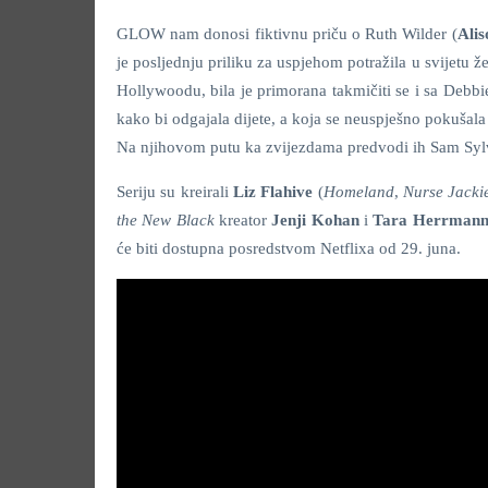
GLOW nam donosi fiktivnu priču o Ruth Wilder (
Alis
je posljednju priliku za uspjehom potražila u svijetu ž
Hollywoodu, bila je primorana takmičiti se i sa Debbi
kako bi odgajala dijete, a koja se neuspješno pokušala 
Na njihovom putu ka zvijezdama predvodi ih Sam Sylv
Seriju su kreirali
Liz Flahive
(
Homeland
,
Nurse Jacki
the New Black
kreator
Jenji Kohan
i
Tara Herrman
će biti dostupna posredstvom Netflixa od 29. juna.