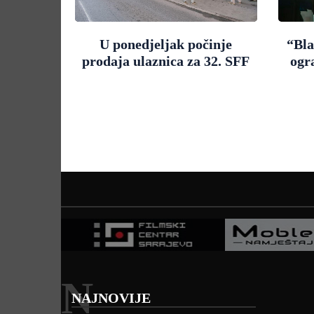
U ponedjeljak počinje
“Bla
prodaja ulaznica za 32. SFF
ogr
N
NAJNOVIJE