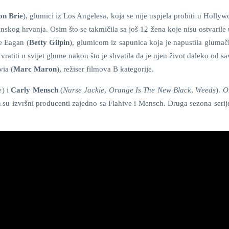
on Brie
), glumici iz Los Angelesa, koja se nije uspjela probiti u Holly
enskog hrvanja. Osim što se takmičila sa još 12 žena koje nisu ostvarile
e Eagan (
Betty
Gilpin
), glumicom iz sapunica koja je napustila glumač
vratiti u svijet glume nakon što je shvatila da je njen život daleko od s
ia (
Marc Maron
), režiser filmova B kategorije.
e
) i
Carly Mensch
(
Nurse Jackie
,
Orange Is
The New Black
,
Weeds
).
O
n
su izvršni producenti zajedno sa Flahive i Mensch. Druga sezona seri