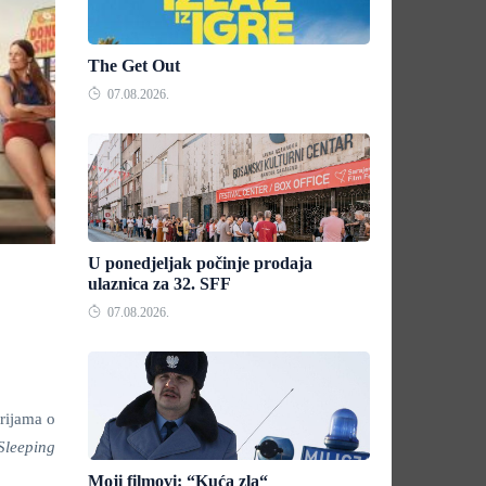
The Get Out
07.08.2026.
U ponedjeljak počinje prodaja
ulaznica za 32. SFF
07.08.2026.
erijama o
Sleeping
Moji filmovi: “Kuća zla“