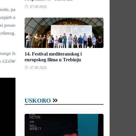
07.08.2026.
woodu, pa
 uspjeh u
ki posao
avršenog.
range Is
14. Festival mediteranskog i
europskog filma u Trebinju
je
GLOW
07.08.2026.
USKORO