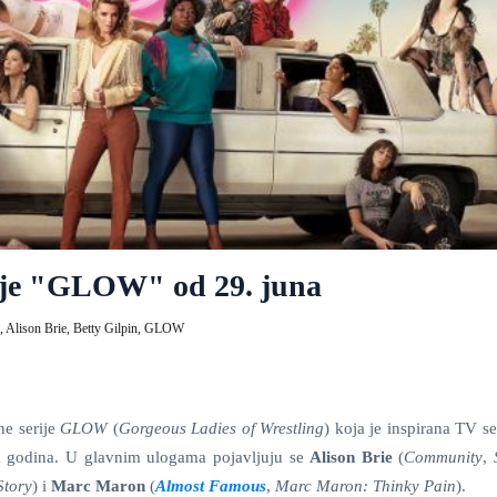
rije "GLOW" od 29. juna
,
Alison Brie,
Betty Gilpin,
GLOW
ne serije
GLOW
(
Gorgeous Ladies of Wrestling
) koja je inspirana TV s
h godina. U glavnim ulogama pojavljuju se
Alison Brie
(
Community
,
Story
) i
Marc Maron
(
Almost Famous
,
Marc Maron: Thinky
Pain
).