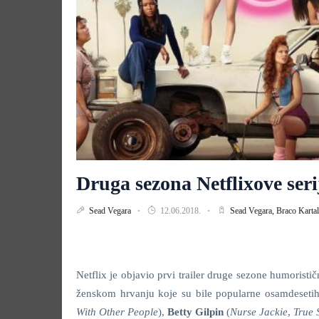
Druga sezona Netflixove se
Sead Vegara
12.06.2018.
Sead Vegara,
Braco Kartal
Netflix je objavio prvi trailer druge sezone humoristič
ženskom hrvanju koje su bile popularne osamdeseti
With Other People
),
Betty Gilpin
(
Nurse Jackie
,
True 