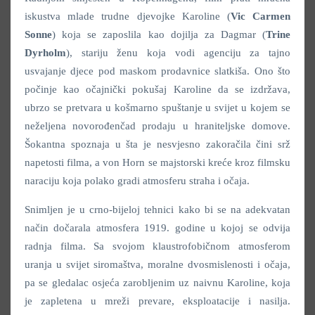
iskustva mlade trudne djevojke Karoline (
Vic Carmen
Sonne
) koja se zaposlila kao dojilja za Dagmar (
Trine
Dyrholm
), stariju ženu koja vodi agenciju za tajno
usvajanje djece pod maskom prodavnice slatkiša. Ono što
počinje kao očajnički pokušaj Karoline da se izdržava,
ubrzo se pretvara u košmarno spuštanje u svijet u kojem se
neželjena novorođenčad prodaju u hraniteljske domove.
Šokantna spoznaja u šta je nesvjesno zakoračila čini srž
napetosti filma, a von Horn se majstorski kreće kroz filmsku
naraciju koja polako gradi atmosferu straha i očaja.
Snimljen je u crno-bijeloj tehnici kako bi se na adekvatan
način dočarala atmosfera 1919. godine u kojoj se odvija
radnja filma. Sa svojom klaustrofobičnom atmosferom
uranja u svijet siromaštva, moralne dvosmislenosti i očaja,
pa se gledalac osjeća zarobljenim uz naivnu Karoline, koja
je zapletena u mreži prevare, eksploatacije i nasilja.