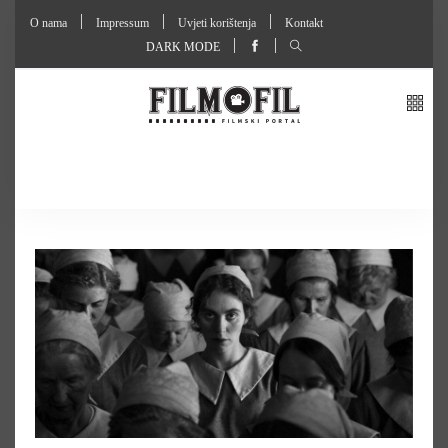
O nama
Impressum
Uvjeti korištenja
Kontakt
DARK MODE