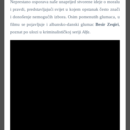
Neprestano osporava naše unaprijed stvorene ideje o moralu
i pravdi, predstavljajući svijet u kojem opstanak često znači
i donošenje nemogućih izbora. Osim pomenutih glumaca, u
filmu se pojavljuje i albansko-danski glumac
Besir Zeqiri
,
poznat po ulozi u kriminalističkoj seriji
Alfa
.