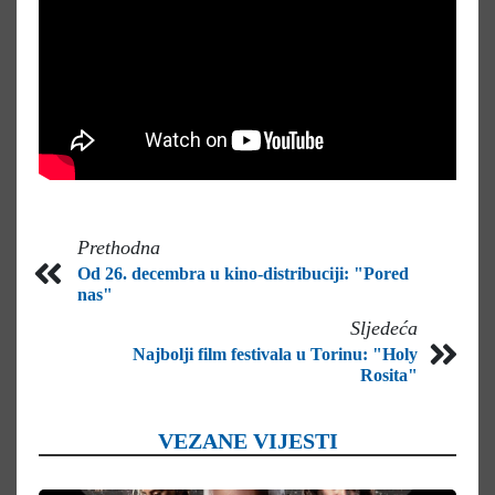
Prethodna
Od 26. decembra u kino-distribuciji: "Pored
nas"
Sljedeća
Najbolji film festivala u Torinu: "Holy
Rosita"
VEZANE VIJESTI