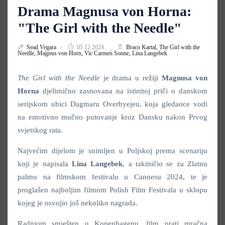
Drama Magnusa von Horna:
"The Girl with the Needle"
Sead Vegara
05.12.2024.
Braco Kartal,
The Girl with the
Needle,
Magnus von Horn,
Vic Carmen Sonne,
Lina Langebek
The Girl with the Needle
je drama u režiji
Magnusa von
Horna
djelimično zasnovana na istinitoj priči o danskom
serijskom ubici Dagmaru Overbyejeu, koja gledaoce vodi
na emotivno mučno putovanje kroz Dansku nakon Prvog
svjetskog rata.
Najvećim dijelom je snimljen u Poljskoj prema scenariju
koji je napisala
Lina Langebek
, a takmičio se za Zlatnu
palmu na filmskom festivalu u Cannesu 2024, te je
proglašen najboljim filmom Polish Film Festivala u sklopu
kojeg je osvojio još nekoliko nagrada.
Radnjom smješten u Kopenhagenu, film prati mračna