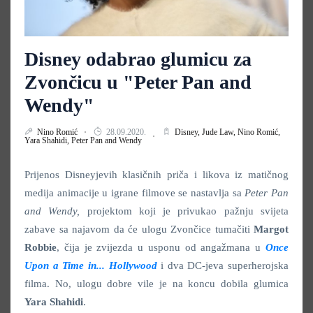
Disney odabrao glumicu za
Zvončicu u "Peter Pan and
Wendy"
Nino Romić
28.09.2020.
Disney,
Jude Law,
Nino Romić,
Yara Shahidi,
Peter Pan and Wendy
Prijenos Disneyjevih klasičnih priča i likova iz matičnog
medija animacije u igrane filmove se nastavlja sa
Peter Pan
and Wendy
,
projektom koji je privukao pažnju svijeta
zabave sa najavom da će ulogu Zvončice tumačiti
Margot
Robbie
, čija je zvijezda u usponu od angažmana u
Once
Upon a Time in... Hollywood
i dva DC-jeva superherojska
filma. No, ulogu dobre vile je na koncu dobila glumica
Yara
Shahidi
.