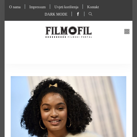
O nama
Impressum
Uvjeti korištenja
Kontakt
DARK MODE