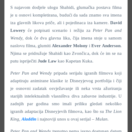
S najavom dodjele ulogu Shahidi, glumačka postava filma
je u osnovi kompletirana, budući da sada znamo sva imena
iza glavnih likova priče, ali i pojedinaca iza kamere.
David
Lowery
će potpisati scenario i režiju za
Peter Pan and
Wendy
,
dok će dva glavna lika, čija imena stoje u samom
naslovu filma, glumiti
Alexander
Molony
i
Ever
Anderson
.
Njima se pridružuje Shahidi kao Zvončica, dok će im se na
putu ispriječiti
Jude
Law
kao Kapetan Kuka.
Peter Pan and Wendy
pripada serijalu igranih filmova koji
adaptiraju animirane klasike iz Disneyjevog portfolija i čiji
je osnovni zadatak osvježavanje ili neka vrsta ažuriranja
starijih intelektualnih vlasništva diva zabavne industrije. U
zadnjih par godina smo imali priliku gledati nekoliko
igranih adaptacija Disneyjevih filmova, kao što su
The Lion
King,
Aladdin
i najnoviji unos u ovaj serijal –
Mulan
.
Peter Pan and Wendy
trenutno nema javno dostupan datum