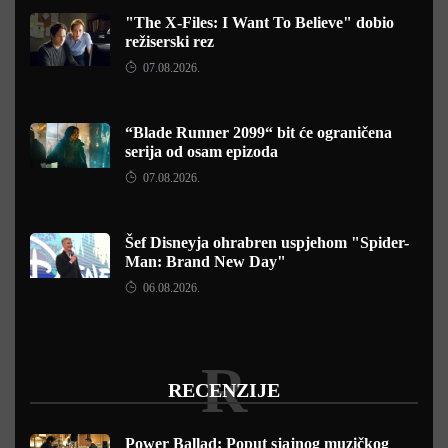
"The X-Files: I Want To Believe" dobio
režiserski rez
07.08.2026.
“Blade Runner 2099“ bit će ograničena
serija od osam epizoda
07.08.2026.
Šef Disneyja ohrabren uspjehom "Spider-
Man: Brand New Day"
06.08.2026.
R
RECENZIJE
Power Ballad: Poput sjajnog muzičkog