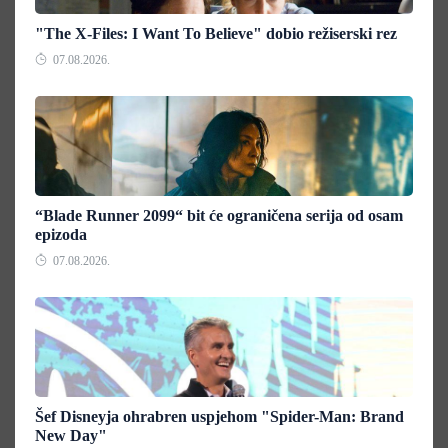
"The X-Files: I Want To Believe" dobio režiserski rez
07.08.2026.
“Blade Runner 2099“ bit će ograničena serija od osam
epizoda
07.08.2026.
Šef Disneyja ohrabren uspjehom "Spider-Man: Brand
New Day"