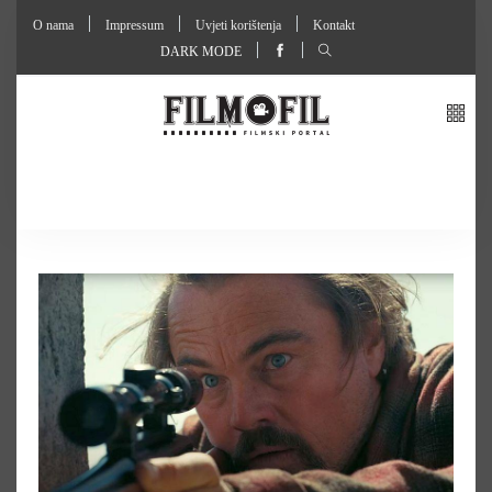
O nama
Impressum
Uvjeti korištenja
Kontakt
DARK MODE