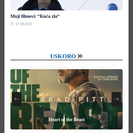
Moji filmovi: “Kuća zla“
07.08.2026.
USKORO
Your Mother Your Mother Your Mother
How To Rob A Bank
Heart of the Beast
Behemoth