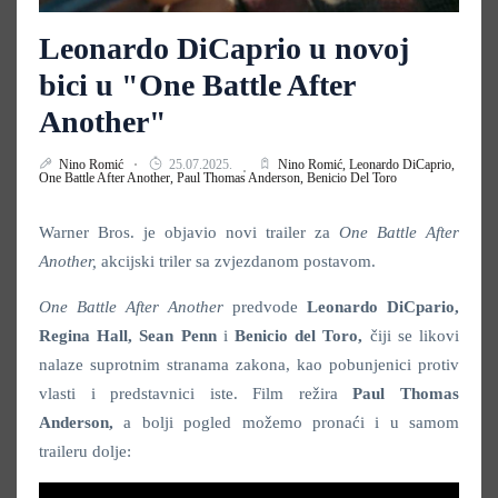
Leonardo DiCaprio u novoj
bici u "One Battle After
Another"
Nino Romić
25.07.2025.
Nino Romić,
Leonardo DiCaprio,
One Battle After Another,
Paul Thomas Anderson,
Benicio Del Toro
Warner Bros. je objavio novi trailer za
One Battle After
Another,
akcijski triler sa zvjezdanom postavom.
One Battle After Another
predvode
Leonardo DiCpario,
Regina Hall, Sean Penn
i
Benicio del Toro,
čiji se likovi
nalaze suprotnim stranama zakona, kao pobunjenici protiv
vlasti i predstavnici iste. Film režira
Paul Thomas
Anderson,
a bolji pogled možemo pronaći i u samom
traileru dolje: