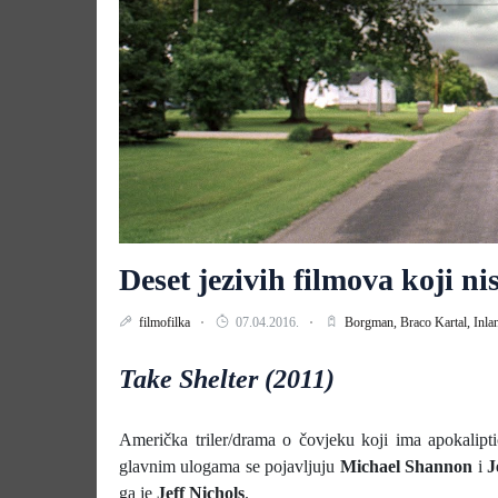
Deset jezivih filmova koji ni
filmofilka
07.04.2016.
Borgman,
Braco Kartal,
Inla
Take Shelter (2011)
Američka triler/drama o čovjeku koji ima apokalipti
glavnim ulogama se pojavljuju
Michael Shannon
i
J
ga je
Jeff Nichols
.