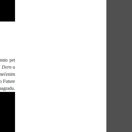
imio pet
a Dern
u
emećenim
io Future
u.