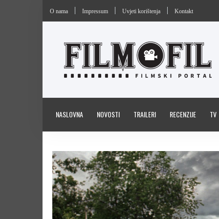
O nama
Impressum
Uvjeti korištenja
Kontakt
NASLOVNA
NOVOSTI
TRAILERI
RECENZIJE
TV