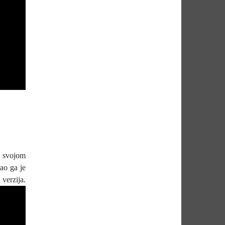
a svojom
rao ga je
zija.