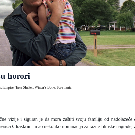
su horori
nd Empire,
Take Shelter,
Winter's Bone,
Tore Tantz
čne vizije i siguran je da mora zaštiti svoju familiju od nadolazeće 
essica Chastain
. Imao nekoliko nominacija za razne filmske nagrade, a