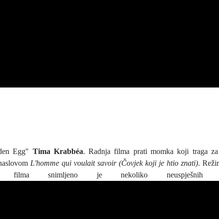
den Egg"
Tima Krabbéa
. Radnja filma prati momka koji traga z
 naslovom
L'homme qui voulait savoir (Čovjek koji je htio znati)
. Reži
 filma snimljeno je nekoliko neuspješnih ver