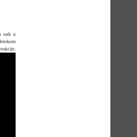
a radi u
 dotokom
kcije.