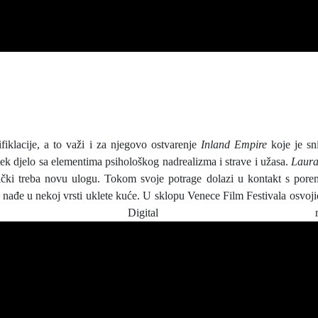
fiklacije, a to važi i za njegovo ostvarenje
Inland Empire
koje je sn
ek djelo sa elementima psihološkog nadrealizma i strave i užasa.
Laur
čki treba novu ulogu. Tokom svoje potrage dolazi u kontakt s por
e nađe u nekoj vrsti uklete kuće. U sklopu Venece Film Festivala osvoj
l Digital nagrad