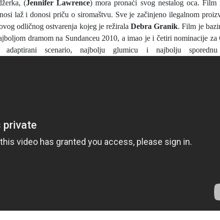
džerka, (
Jennifer Lawrence
) mora pronaći svog nestalog oca. Film i
osi laž i donosi priču o siromaštvu. Sve je začinjeno ilegalnom proi
 ovog odličnog ostvarenja kojeg je režirala
Debra Granik
. Film je bazi
najboljom dramom na Sundanceu 2010, a imao je i četiri nominacije za 
 adaptirani scenario, najbolju glumicu i najbolju sporednu