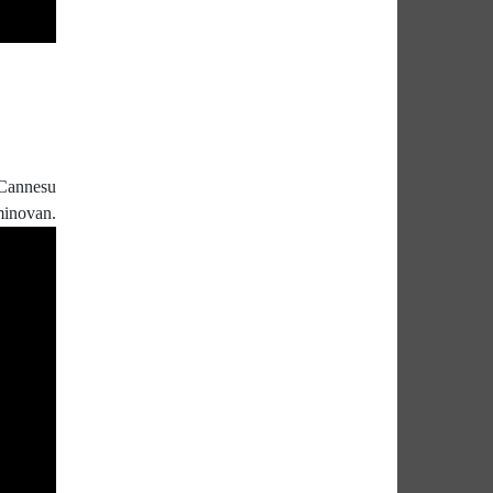
 Cannesu
inovan.