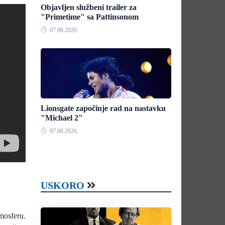
Objavljen službeni trailer za
"Primetime" sa Pattinsonom
07.08.2026.
Lionsgate započinje rad na nastavku
"Michael 2"
07.08.2026.
USKORO
mosferu.