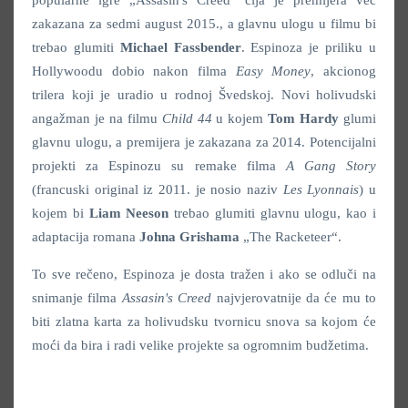
popularne igre „Assasin's Creed“ čija je premijera već
zakazana za sedmi august 2015., a glavnu ulogu u filmu bi
trebao glumiti
Michael Fassbender
. Espinoza je priliku u
Hollywoodu dobio nakon filma
Easy Money
, akcionog
trilera koji je uradio u rodnoj Švedskoj. Novi holivudski
angažman je na filmu
Child 44
u kojem
Tom Hardy
glumi
glavnu ulogu, a premijera je zakazana za 2014. Potencijalni
projekti za Espinozu su remake filma
A Gang Story
(francuski original iz 2011. je nosio naziv
Les Lyonnais
) u
kojem bi
Liam Neeson
trebao glumiti glavnu ulogu, kao i
adaptacija romana
Johna Grishama
„The Racketeer“.
To sve rečeno, Espinoza je dosta tražen i ako se odluči na
snimanje filma
Assasin's Creed
najvjerovatnije da će mu to
biti zlatna karta za holivudsku tvornicu snova sa kojom će
moći da bira i radi velike projekte sa ogromnim budžetima.