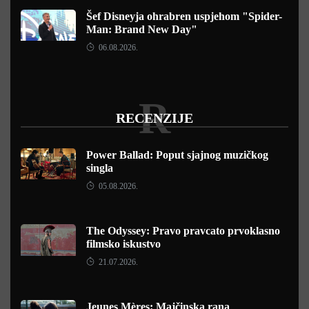
Šef Disneyja ohrabren uspjehom "Spider-
Man: Brand New Day"
06.08.2026.
R
RECENZIJE
Power Ballad: Poput sjajnog muzičkog
singla
05.08.2026.
The Odyssey: Pravo pravcato prvoklasno
filmsko iskustvo
21.07.2026.
Jeunes Mères: Majčinska rana