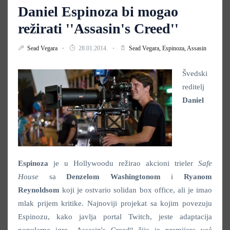
Daniel Espinoza bi mogao
režirati ''Assasin's Creed''
Sead Vegara
28.01.2014.
Sead Vegara,
Espinoza,
Assasin
Švedski
reditelj
Daniel
Espinoza
je u Hollywoodu režirao akcioni trieler
Safe
House
sa
Denzelom Washingtonom
i
Ryanom
Reynoldsom
koji je ostvario solidan box office, ali je imao
mlak prijem kritike. Najnoviji projekat sa kojim povezuju
Espinozu, kako javlja portal Twitch, jeste adaptacija