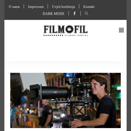
O nama
Impressum
Uvjeti korištenja
Kontakt
DARK MODE