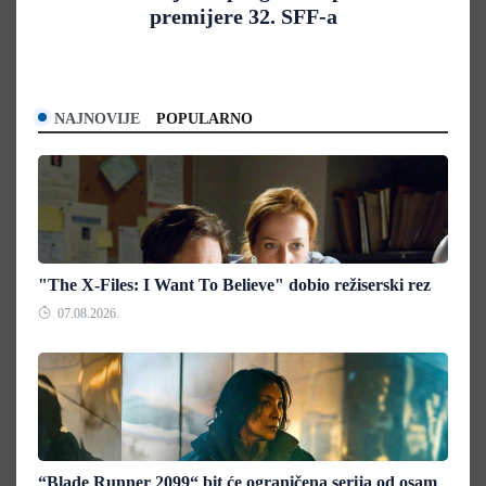
premijere 32. SFF-a
NAJNOVIJE
POPULARNO
"The X-Files: I Want To Believe" dobio režiserski rez
07.08.2026.
“Blade Runner 2099“ bit će ograničena serija od osam