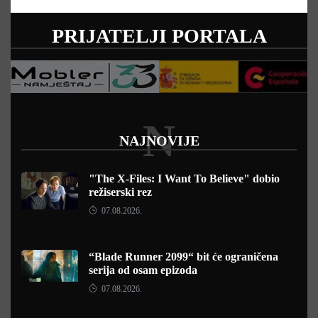
PRIJATELJI PORTALA
N
NAJNOVIJE
"The X-Files: I Want To Believe" dobio
režiserski rez
07.08.2026.
“Blade Runner 2099“ bit će ograničena
serija od osam epizoda
07.08.2026.