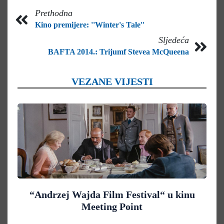
Prethodna
Kino premijere: ''Winter's Tale''
Sljedeća
BAFTA 2014.: Trijumf Stevea McQueena
VEZANE VIJESTI
“Andrzej Wajda Film Festival“ u kinu
Meeting Point