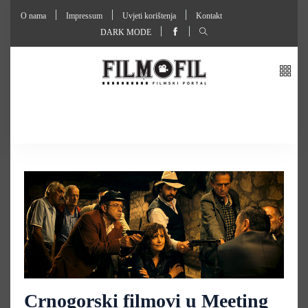
O nama
Impressum
Uvjeti korištenja
Kontakt
DARK MODE
Crnogorski filmovi u Meeting