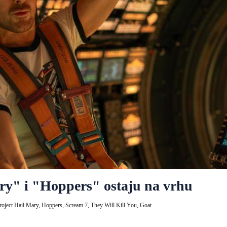
ary" i "Hoppers" ostaju na vrhu
roject Hail Mary,
Hoppers,
Scream 7,
They Will Kill You,
Goat