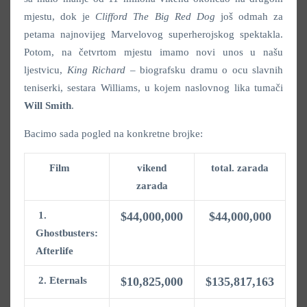
mjestu, dok je
Clifford The Big Red Dog
još odmah za
petama najnovijeg Marvelovog superherojskog spektakla.
Potom, na četvrtom mjestu imamo novi unos u našu
ljestvicu,
King Richard
–
biografsku dramu o ocu slavnih
teniserki, sestara Williams, u kojem naslovnog lika tumači
Will
Smith
.
Bacimo sada pogled na konkretne brojke:
Film
vikend
total. zarada
zarada
1.
$44,000,000
$44,000,000
Ghostbusters:
Afterlife
2.
Eternals
$10,825,000
$135,817,163