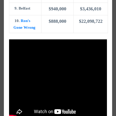
9. Belfast
$940,000
$3,436,010
10.
Ron's
$888,000
$22,098,722
Gone Wrong