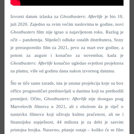
Izvorni datum izlaska za
Ghostbusters: Afterlife
je bio 10.
juli 2020. Zajedno sa svim većim naslovima te godine, novi
Ghostbusters
film nije igrao u najavljenom roku. Razlog je
očit – pandemija. Slijedeći odluke ostalih distributera, Sony
je prerasporedio film za 2021, prvo za mart ove godine, a
potom za august i konačno za novembar, kada je
Ghostbusters: Afterlife
konačno ugledao svjetlost projektora
na platnu, više od godinu dana nakon izvornog datuma.
Što se tiče same zarade, ista je unutar projekcija koje su box
office prognostičari predstavljali u danima koji su prethodili
premijeri. Očito,
Ghostbusters: Afterlife
nije dosegao prag
Marvelovih filmova u 2021, ali s obzirom da je riječ o
nastavku filmova koji uživaju kultnu praćenost, ali ne i
finansijsku uspješnost, 44 miliona je za debi je sasvim
pristojna brojka. Naravno, pitanje ostaje – koliko će se film