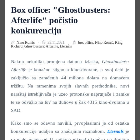
Box office: "Ghostbusters:
Afterlife" počistio
konkurenciju
Nino Romić
22.11.2021.
box office,
Nino Romić,
King
Richard,
Ghostbusters: Afterlife,
Eternals
Nakon nekoliko promjena datuma izlaska,
Ghostbusters:
Afterlife
je konačno stigao u kino-dvorane, a svoj debi je
zaključio sa zarađenih 44 miliona dolara na domaćem
tržištu. Na ramenima svojih slavnih prethodnika, novi
naraštaj istrebljivača je uzeo protonske naprtnjače i zamke
te se odvažio na lov na duhove u čak 4315 kino-dvorana u
SAD.
Kako smo se odavno navikli, prvoplasirani je od ostatka
konkurencije udaljen sa značajnim razmakom.
Eternals
je
sa malo manje od 11 miliona vikend okončao na drugom