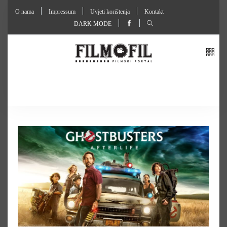
O nama
Impressum
Uvjeti korištenja
Kontakt
DARK MODE