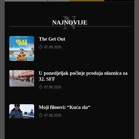
N
NAJNOVIJE
The Get Out
07.08.2026.
U ponedjeljak počinje prodaja ulaznica za
32. SFF
07.08.2026.
Moji filmovi: “Kuća zla“
07.08.2026.