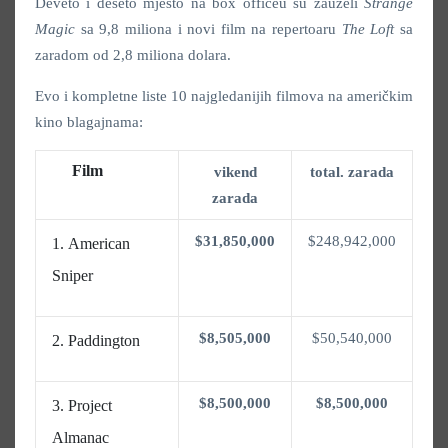
Deveto i deseto mjesto na box officeu su zauzeli
Strange
Magic
sa 9,8 miliona i novi film na repertoaru
The Loft
sa
zaradom od 2,8 miliona dolara.
Evo i kompletne liste 10 najgledanijih filmova na američkim
kino blagajnama:
Film
vikend
total. zarada
zarada
$31,850,000
$248,942,000
American
Sniper
$8,505,000
$50,540,000
Paddington
$8,500,000
$8,500,000
Project
Almanac