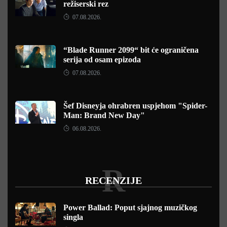
režiserski rez
07.08.2026.
“Blade Runner 2099“ bit će ograničena
serija od osam epizoda
07.08.2026.
Šef Disneyja ohrabren uspjehom "Spider-
Man: Brand New Day"
06.08.2026.
R
RECENZIJE
Power Ballad: Poput sjajnog muzičkog
singla