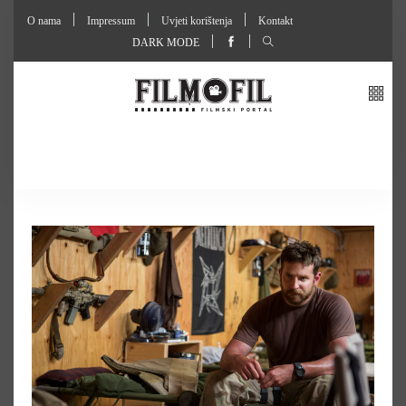
O nama
Impressum
Uvjeti korištenja
Kontakt
DARK MODE