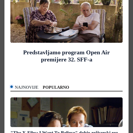
Predstavljamo program Open Air
premijere 32. SFF-a
NAJNOVIJE
POPULARNO
"The X-Files: I Want To Believe" dobio režiserski rez