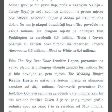
Sniper,
(prvi je bio pravi flop, priča o
Frankieu Valliju
–
Jersey Boys
) je treću sedmicu zaredom na prvom mjestu
box officea.
American Sniper
je dodao još 31,8 miliona
dolara što mu je ukupni dosadašnji box office povećalo na
248,9 miliona. Na drugom mjestu je obiteljski film
Paddington
sa zarađenih 8,5 miliona. Treću i četvrtu
poziciju su zauzeli novi filmovi na repertoaru
Project
Almanac
sa 8,5 miliona i
Black or White
sa 6,4 miliona.
Film
The Boy Next Door
Jennifer Lopez
, povratnice na
veliko platno, je u drugom vikendu zaradio šest miliona što
je bilo dovoljno za peto mjesto.
The Wedding Ringer
Kevina Harta
se našao na šestom mjestu sa ukupnom
zaradom od 48,1 miliona. Oskarovski pretendent
The
Imitation Game
je sedmi sa zarađenih 67,9 miliona. Završni
dio akcione franšize
Taken 3
je sa petog mjesta prošle
sedmice spao na osmo i to sa zaradom od 81,3 miliona.