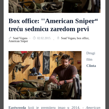
Box office: ''American Sniper“
treću sedmicu zaredom prvi
Sead Vegara
02.02.2015.
Sead Vegara,
box office,
American Sniper
Drugi
film
Clinta
Eastwooda
koji je premijeru imao u 2014. -
American