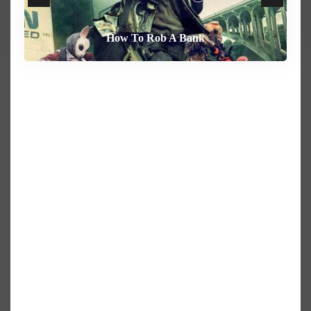
How To Rob A Bank
Heart of the Beast
By Any Means
Behemoth