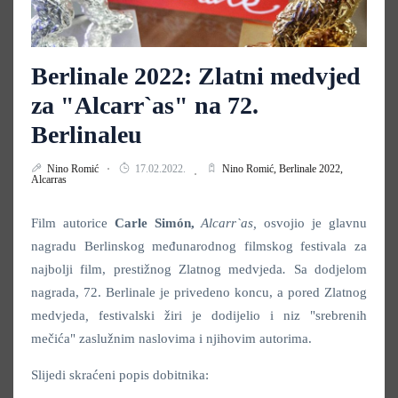
Berlinale 2022: Zlatni medvjed
za "Alcarr`as" na 72.
Berlinaleu
Nino Romić
17.02.2022.
Nino Romić,
Berlinale 2022,
Alcarras
Film autorice
Carle Simón,
Alcarr`as,
osvojio je glavnu
nagradu Berlinskog međunarodnog filmskog festivala za
najbolji film, prestižnog Zlatnog medvjeda
.
Sa dodjelom
nagrada, 72. Berlinale je privedeno koncu, a pored Zlatnog
medvjeda
,
festivalski žiri je dodijelio i niz "srebrenih
mečića" zaslužnim naslovima i njihovim autorima.
Slijedi skraćeni popis dobitnika: