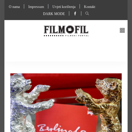
O nama
Impressum
Uvjeti korištenja
Kontakt
DARK MODE