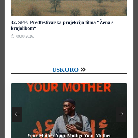
32. SFF: Predfestivalska projekcija filma “Žena s
krajolikom“
09.08.2026.
USKORO
Your Mother Your Mother Your Mother
Heart of the Beast
The Weight
Behemoth